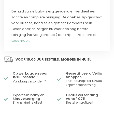
De huid van je baby is erg gevoelig en verdient een
zachte en complete reiniging. De doekjes zijn geschikt
voor billetjes, handjes en gezicht. Pampers Fresh
Clean doekjes zorgen nu voor een nog betere
reiniging (vs. vorig product) dankzij hun zachtere en
Lees meer..
VOOR 15:00 UUR BESTELD, MORGEN IN HUIS.
Op werkdagen voor
Gecertificeerd Veilig
15:00 besteld?
Shoppen
*
TrustedShops tot €2500
Vandaag verzonden!
kopersbescherming
Experts in baby en
Gratis verzending
kindverzorging
vanaf €75
Bij ons vind je alles!
Bestel en profiteer!