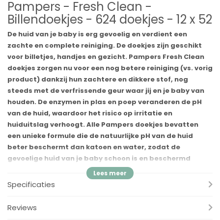
Pampers - Fresh Clean -
Billendoekjes - 624 doekjes - 12 x 52
De huid van je baby is erg gevoelig en verdient een
zachte en complete reiniging. De doekjes zijn geschikt
voor billetjes, handjes en gezicht. Pampers Fresh Clean
doekjes zorgen nu voor een nog betere reiniging (vs. vorig
product) dankzij hun zachtere en dikkere stof, nog
steeds met de verfrissende geur waar jij en je baby van
houden. De enzymen in plas en poep veranderen de pH
van de huid, waardoor het risico op irritatie en
huiduitslag verhoogt. Alle Pampers doekjes bevatten
een unieke formule die de natuurlijke pH van de huid
beter beschermt dan katoen en water, zodat de
gevoelige huid van je baby schoon is en beschermd
tegen huidirritatie. Pampers Fresh Clean doekjes zijn
dermatologisch getest en goedgekeurd door
Specificaties
dermatologen van de Skin Health Alliance. De Pampers
Fresh Clean doekjes zijn speciaal ontworpen voor de
Reviews
gevoelige babyhuid. Ze bevatten geen alcohol,