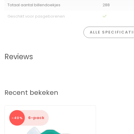
Totaal aantal billendoekjes
288
Geschikt voor pasgeborenen
ALLE SPECIFICAT
Reviews
Recent bekeken
6-pack
-40%