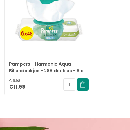
Pampers - Harmonie Aqua -
Billendoekjes - 288 doekjes - 6 x
48
€19,98
€11,99