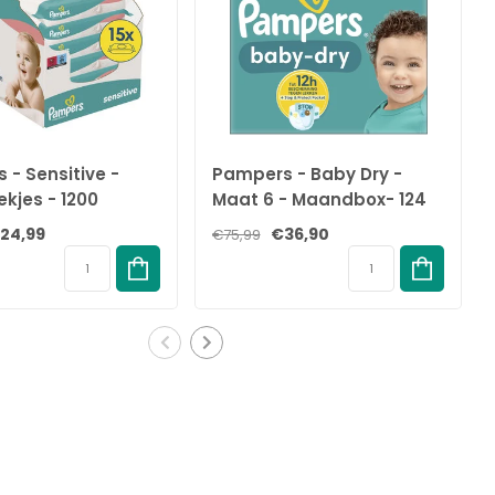
 - Sensitive -
Pampers - Baby Dry -
ekjes - 1200
Maat 6 - Maandbox- 124
- 15 x 80
luiers - 13/18 KG
24,99
€36,90
€75,99