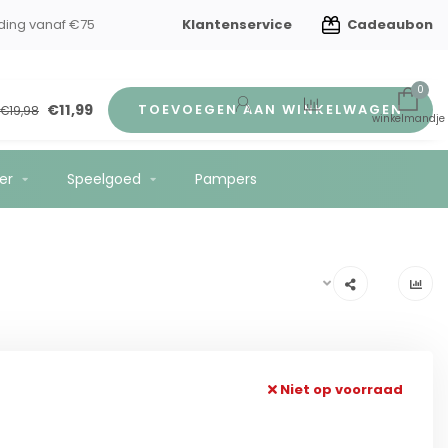
Klantenservice
Cadeaubon
ding vanaf €75
0
€11,99
TOEVOEGEN AAN WINKELWAGEN
€19,98
er
Speelgoed
Pampers
Niet op voorraad