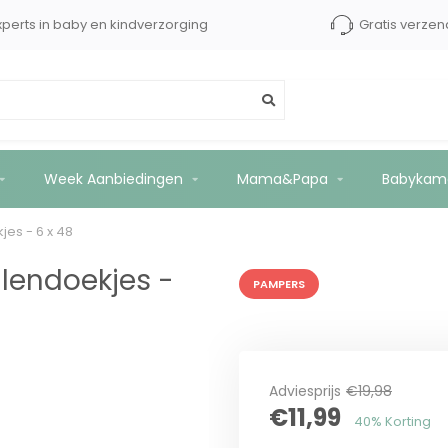
xperts in baby en kindverzorging
Gratis verzen
88 doekjes - 6 x 48
Week Aanbiedingen
Mama&Papa
Babykam
es - 6 x 48
lendoekjes -
PAMPERS
Adviesprijs
€19,98
€11,99
40% Korting