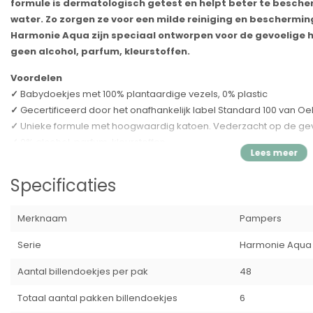
formule is dermatologisch getest en helpt beter te besche
water. Zo zorgen ze voor een milde reiniging en beschermi
Harmonie Aqua zijn speciaal ontworpen voor de gevoelige 
geen alcohol, parfum, kleurstoffen.
Voordelen
✓
Babydoekjes met 100% plantaardige vezels, 0% plastic
✓
Gecertificeerd door het onafhankelijk label Standard 100 van O
✓
Unieke formule met hoogwaardig katoen. Vederzacht op de gev
✓
0% alcohol, parfum, kleurstoffen
✓
Dermatologisch getest en goedgekeurd door dermatologen van 
✓
Helpt de gevoelige babyhuid beter te beschermen tegen irritat
Specificaties
✓
Zachtere en mildere reiniging (in vergelijking met gewone Pam
Ingrediënten
Merknaam
Pampers
Aqua, Citric Acid, Sodium Citrate, Sodium Benzoate, PEG­40 Hydrog
Serie
Harmonie Aqua
EDTA
Aantal billendoekjes per pak
48
Veiligheidswaarschuwing
Houd, om wurging en/of verstikking te voorkomen, alle verpakking
Totaal aantal pakken billendoekjes
6
kinderen.