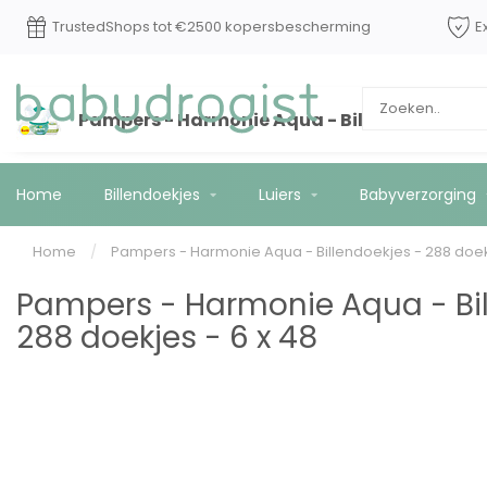
TrustedShops tot €2500 kopersbescherming
E
Pampers - Harmonie Aqua - Billendoekjes - 2
Home
Billendoekjes
Luiers
Babyverzorging
Home
/
Pampers - Harmonie Aqua - Billendoekjes - 288 doekj
Pampers - Harmonie Aqua - Bil
288 doekjes - 6 x 48