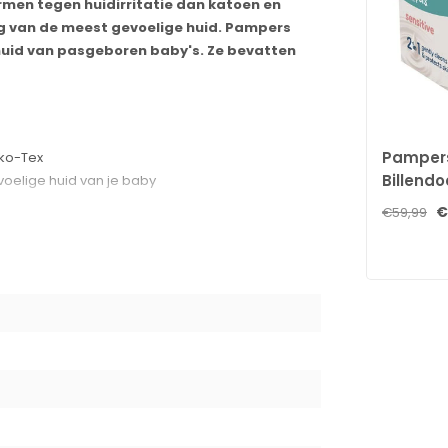
rmen tegen huidirritatie dan katoen en
ng van de meest gevoelige huid. Pampers
huid van pasgeboren baby's. Ze bevatten
Pampers
eko-Tex
Billendo
oelige huid van je baby
doekjes 
€
€59,99
de Skin Health Alliance
ie dan katoen en water
pers Aqua)
enated Castor Oil Sorbitan Caprylate, Disodium
smateriaal buiten het bereik van baby's en