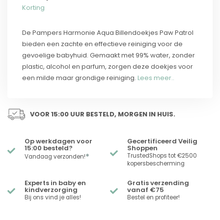
Korting
De Pampers Harmonie Aqua Billendoekjes Paw Patrol
bieden een zachte en effectieve reiniging voor de
gevoelige babyhuid. Gemaakt met 99% water, zonder
plastic, alcohol en parfum, zorgen deze doekjes voor
een milde maar grondige reiniging.
Lees meer..
VOOR 15:00 UUR BESTELD, MORGEN IN HUIS.
Op werkdagen voor
Gecertificeerd Veilig
15:00 besteld?
Shoppen
*
TrustedShops tot €2500
Vandaag verzonden!
kopersbescherming
Experts in baby en
Gratis verzending
kindverzorging
vanaf €75
Bij ons vind je alles!
Bestel en profiteer!