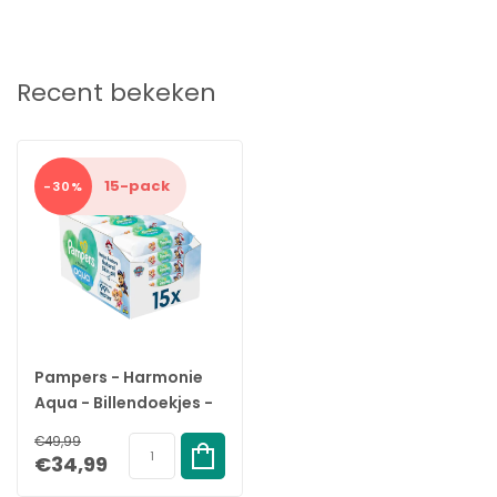
Recent bekeken
15-pack
-30%
Pampers - Harmonie
Aqua - Billendoekjes -
Paw Patrol - 15 x 48
€49,99
stuks (720 doekjes)
€34,99