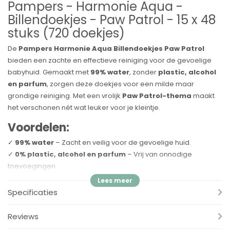
Pampers - Harmonie Aqua -
Billendoekjes - Paw Patrol - 15 x 48
stuks (720 doekjes)
De
Pampers Harmonie Aqua Billendoekjes Paw Patrol
bieden een zachte en effectieve reiniging voor de gevoelige
babyhuid. Gemaakt met
99% water
, zonder
plastic, alcohol
en parfum
, zorgen deze doekjes voor een milde maar
grondige reiniging. Met een vrolijk
Paw Patrol-thema
maakt
het verschonen nét wat leuker voor je kleintje.
Voordelen:
✓
99% water
– Zacht en veilig voor de gevoelige huid.
✓
0% plastic, alcohol en parfum
– Vrij van onnodige
toevoegingen.
✓
Zacht en effectief schoon
– Reinigt mild en helpt de
natuurlijke huidbalans te behouden.
Specificaties
✓
Paw Patrol design
– Maakt verschonen leuker voor kleintjes.
✓
Grote verpakking (720 doekjes - 15 x 48 stuks)
–
Reviews
Langdurige voorraad voor dagelijks gemak.