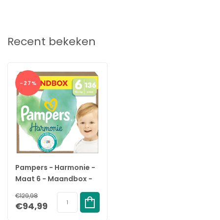
Maat: 6
Inhoud: 136 luiers
EAN:
Recent bekeken
-27%
Pampers - Harmonie -
Maat 6 - Maandbox -
136 stuks - 13+KG
€129,98
€94,99