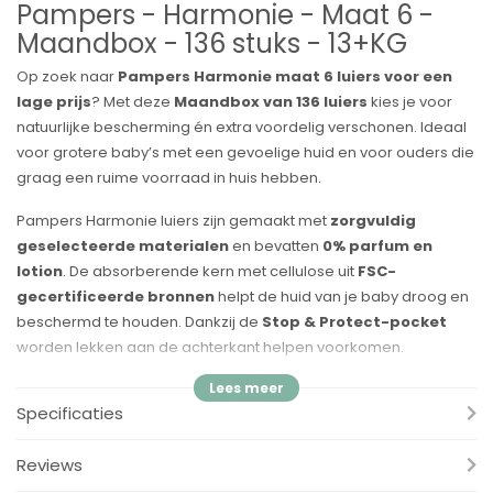
Pampers - Harmonie - Maat 6 -
Maandbox - 136 stuks - 13+KG
Op zoek naar
Pampers Harmonie maat 6 luiers voor een
lage prijs
? Met deze
Maandbox van 136 luiers
kies je voor
natuurlijke bescherming én extra voordelig verschonen. Ideaal
voor grotere baby’s met een gevoelige huid en voor ouders die
graag een ruime voorraad in huis hebben.
Pampers Harmonie luiers zijn gemaakt met
zorgvuldig
geselecteerde materialen
en bevatten
0% parfum en
lotion
. De absorberende kern met cellulose uit
FSC-
gecertificeerde bronnen
helpt de huid van je baby droog en
beschermd te houden. Dankzij de
Stop & Protect-pocket
worden lekken aan de achterkant helpen voorkomen.
Voordelen:
Specificaties
✔
Zachte huidbescherming
– speciaal ontwikkeld voor de
gevoelige babyhuid
Reviews
✔
Tot 12 uur droogheid
– langdurige bescherming, dag en