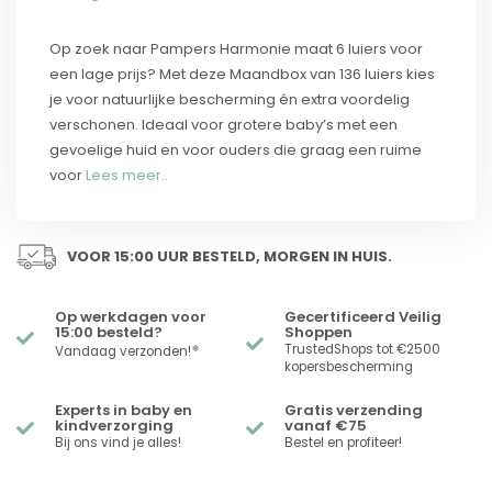
Op zoek naar Pampers Harmonie maat 6 luiers voor
een lage prijs? Met deze Maandbox van 136 luiers kies
je voor natuurlijke bescherming én extra voordelig
verschonen. Ideaal voor grotere baby’s met een
gevoelige huid en voor ouders die graag een ruime
voor
Lees meer..
VOOR 15:00 UUR BESTELD, MORGEN IN HUIS.
Op werkdagen voor
Gecertificeerd Veilig
15:00 besteld?
Shoppen
*
TrustedShops tot €2500
Vandaag verzonden!
kopersbescherming
Experts in baby en
Gratis verzending
kindverzorging
vanaf €75
Bij ons vind je alles!
Bestel en profiteer!