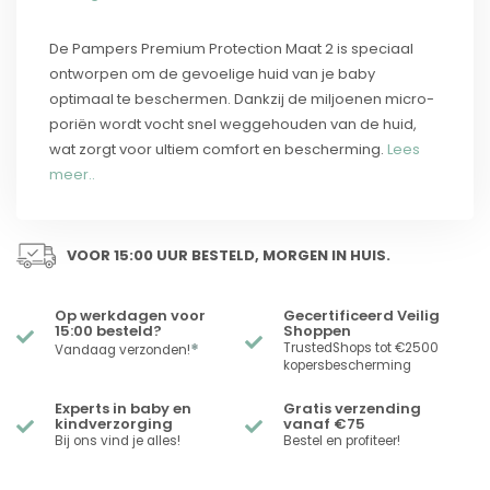
De Pampers Premium Protection Maat 2 is speciaal
ontworpen om de gevoelige huid van je baby
optimaal te beschermen. Dankzij de miljoenen micro-
poriën wordt vocht snel weggehouden van de huid,
wat zorgt voor ultiem comfort en bescherming.
Lees
meer..
VOOR 15:00 UUR BESTELD, MORGEN IN HUIS.
Op werkdagen voor
Gecertificeerd Veilig
15:00 besteld?
Shoppen
*
TrustedShops tot €2500
Vandaag verzonden!
kopersbescherming
Experts in baby en
Gratis verzending
kindverzorging
vanaf €75
Bij ons vind je alles!
Bestel en profiteer!