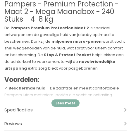
Pampers - Premium Protection -
Maat 2 - Mega Maandbox - 240
Stuks - 4-8 kg
De
Pampers Premium Protection Maat 2
is speciaal
ontworpen om de gevoelige huid van je baby optimaal te
beschermen. Dankzij de
miljoenen micro-poriën
wordt vocht
snel weggehouden van de huid, wat zorgt voor ultiem comfort
en bescherming. De
Stop & Protect Pocket
helpt lekken aan
de achterkant te voorkomen, terwijl de
navelvriendelijke
uitsparing
extra zorg biedt voor pasgeborenen.
Voordelen:
✓
Beschermde huid
– De zachtste en meest comfortabele
Pampers luiers met micro-poriën die vocht en ontlasting
weghouden van de huid.
✓
Nr. 1 keuze van kraamafdelingen
– Gebruikt in
Specificaties
Nederlandse kraamafdelingen (op basis van verdeling
Pampers Premium Protection maat 0-2, januari 2023 -
Reviews
december 2023).