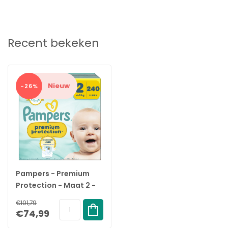
Recent bekeken
Nieuw
-26%
Pampers - Premium
Protection - Maat 2 -
Mega Maandbox - 240
€101,79
Stuks - 4-8 kg
€74,99