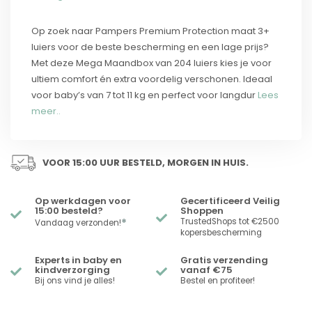
Op zoek naar Pampers Premium Protection maat 3+
luiers voor de beste bescherming en een lage prijs?
Met deze Mega Maandbox van 204 luiers kies je voor
ultiem comfort én extra voordelig verschonen. Ideaal
voor baby’s van 7 tot 11 kg en perfect voor langdur
Lees
meer..
VOOR 15:00 UUR BESTELD, MORGEN IN HUIS.
Op werkdagen voor
Gecertificeerd Veilig
15:00 besteld?
Shoppen
*
TrustedShops tot €2500
Vandaag verzonden!
kopersbescherming
Experts in baby en
Gratis verzending
kindverzorging
vanaf €75
Bij ons vind je alles!
Bestel en profiteer!