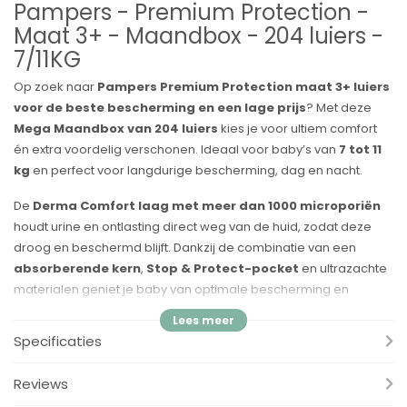
Pampers - Premium Protection -
Maat 3+ - Maandbox - 204 luiers -
7/11KG
Op zoek naar
Pampers Premium Protection maat 3+ luiers
voor de beste bescherming en een lage prijs
? Met deze
Mega Maandbox van 204 luiers
kies je voor ultiem comfort
én extra voordelig verschonen. Ideaal voor baby’s van
7 tot 11
kg
en perfect voor langdurige bescherming, dag en nacht.
De
Derma Comfort laag met meer dan 1000 microporiën
houdt urine en ontlasting direct weg van de huid, zodat deze
droog en beschermd blijft. Dankzij de combinatie van een
absorberende kern
,
Stop & Protect-pocket
en ultrazachte
materialen geniet je baby van optimale bescherming en
comfort.
Specificaties
Wat is het verschil tussen maat 3 en maat 3+?
Maat
3+
is speciaal ontwikkeld voor baby’s die nét wat meer
Reviews
absorptie nodig hebben dan maat 3.