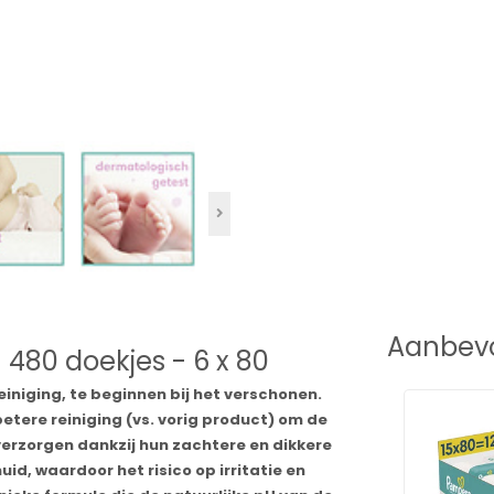
Aanbevo
 480 doekjes - 6 x 80
einiging, te beginnen bij het verschonen.
tere reiniging (vs. vorig product) om de
verzorgen dankzij hun zachtere en dikkere
id, waardoor het risico op irritatie en