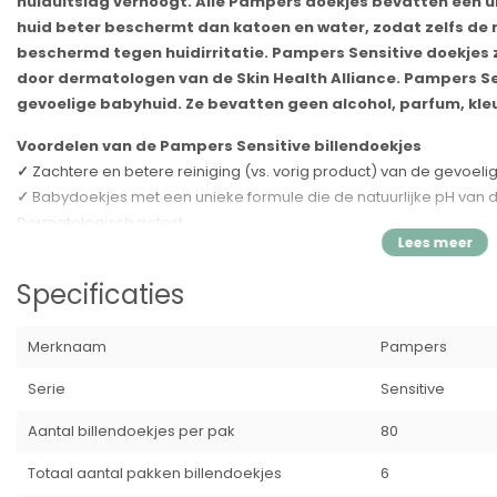
huiduitslag verhoogt. Alle Pampers doekjes bevatten een un
huid beter beschermt dan katoen en water, zodat zelfs de 
beschermd tegen huidirritatie. Pampers Sensitive doekjes
door dermatologen van de Skin Health Alliance. Pampers Sen
gevoelige babyhuid. Ze bevatten geen alcohol, parfum, kle
Voordelen van de Pampers Sensitive billendoekjes
✓
Zachtere en betere reiniging (vs. vorig product) van de gevoeli
✓
Babydoekjes met een unieke formule die de natuurlijke pH van
Dermatologisch getest
✓
0% alcohol, parfum, kleurstoffen
✓
Zachtere en dikkere stof (vs. vorig product) reinigt nog beter d
Specificaties
✓
Gemaakt van plantaardige vezels
✓
Goedgekeurd door de dermatologen van de Skin Health Allianc
Merknaam
Pampers
✓
Geschikt vanaf de geboorte
Serie
Sensitive
Ingrediënten
Aqua, Citric Acid, PEG­40 Hydrogenated Castor Oil, Sodium Citrate
Aantal billendoekjes per pak
80
EDTA, Isoamyl Laurate, Xanthan Gum
Totaal aantal pakken billendoekjes
6
Veiligheidswaarschuwing