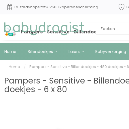
Op werkdagen voor 15:00 besteld? Vandaag
Truste
*
verzonden!
Pampers - Sensitive - Billendoekjes - 480 doe
Home
Billendoekjes
Luiers
Babyverzorging
Home
/
Pampers - Sensitive - Billendoekjes - 480 doekjes - 6
Pampers - Sensitive - Billendo
doekjes - 6 x 80