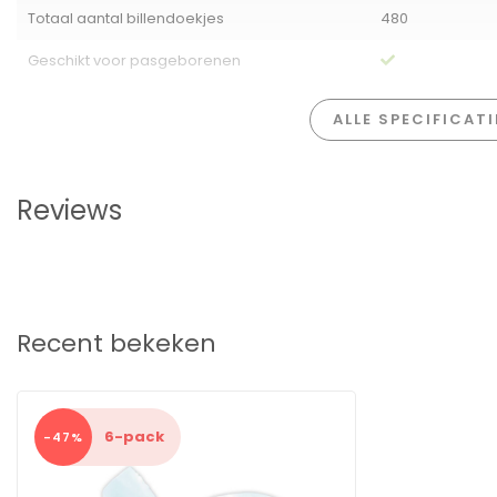
Houd, om wurging en/of verstikking te voorkomen, alle verpakking
Totaal aantal billendoekjes
480
kinderen.
Geschikt voor pasgeborenen
ALLE SPECIFICAT
Reviews
Recent bekeken
6-pack
-47%