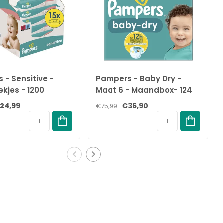
 - Sensitive -
Pampers - Baby Dry -
ekjes - 1200
Maat 6 - Maandbox- 124
- 15 x 80
luiers - 13/18 KG
24,99
€36,90
€75,99