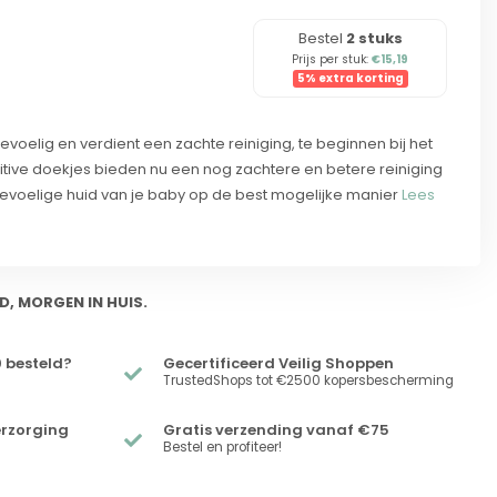
Bestel
2 stuks
Prijs per stuk:
€15,19
5% extra korting
gevoelig en verdient een zachte reiniging, te beginnen bij het
ive doekjes bieden nu een nog zachtere en betere reiniging
gevoelige huid van je baby op de best mogelijke manier
Lees
D, MORGEN IN HUIS.
 besteld?
Gecertificeerd Veilig Shoppen
TrustedShops tot €2500 kopersbescherming
erzorging
Gratis verzending vanaf €75
Bestel en profiteer!