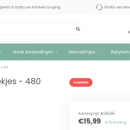
dShops tot €2500 kopersbescherming
Experts in baby 
kjes - 6 x 80
Week Aanbiedingen
Mama&Papa
Babykam
 x 80
ekjes - 480
PAMPERS
Adviesprijs
€29,95
€15,99
47% Korting