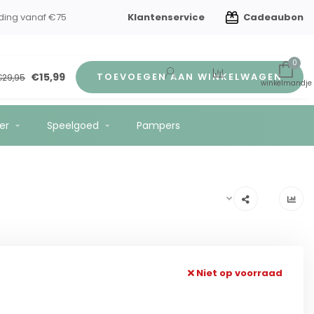
Klantenservice
Cadeaubon
en kindverzorging
Gratis verzending vanaf €75
0
€15,99
TOEVOEGEN AAN WINKELWAGEN
€29,95
er
Speelgoed
Pampers
Niet op voorraad