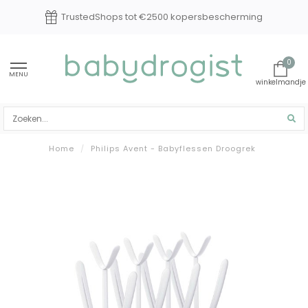
TrustedShops tot €2500 kopersbescherming
0
MENU
Home
/
Philips Avent - Babyflessen Droogrek