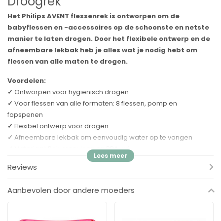
Droogrek
Het Philips AVENT flessenrek is ontworpen om de
babyflessen en -accessoires op de schoonste en netste
manier te laten drogen. Door het flexibele ontwerp en de
afneembare lekbak heb je alles wat je nodig hebt om
flessen van alle maten te drogen.
Voordelen:
✓
Ontworpen voor hygiënisch drogen
✓
Voor flessen van alle formaten: 8 flessen, pomp en
fopspenen
✓
Flexibel ontwerp voor drogen
✓
Afneembare lekbak om eenvoudig water op te vangen
✓
Materiaal: Polypropyleen en BPA-vrij
Reviews
Open ontwerp
Open ontwerp zodat een vrije luchtstroom mogelijk is en water
Aanbevolen door andere moeders
gemakkelijk kan verdampen voor optimale droogresultaten.
Afneembare lekbak