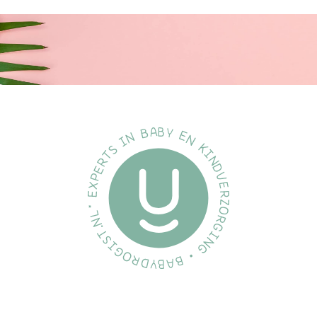
Compatibel met het volledige
assortiment
Combineer onze borstkolf, fles en beker onderdelen en creëer
het product dat voor jou werkt, wanneer jij het nodig hebt.
BPA-vrij*
De flessen en spenen van Philips Avent Natural zijn gemaakt van
BPA-vrij* materiaal.
Vind de juiste voedingssnelheid
Elke baby voedt anders en ontwikkelt zich in zijn eigen tempo.
We hebben een reeks voedingssnelheden ontworpen, zodat u
de perfecte snelheid voor uw baby kunt vinden en de fles kunt
personaliseren. Alle Natural Suction Reflex spenen zijn gemaakt
van zachte siliconen.
Hittebestendig glas
De glazen Philips Avent-fles is gemaakt van borosilicaatglas en