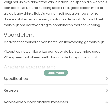
Volgt het unieke drinkritme van je baby! Een speen die werkt als
een borst. De Natural Sucking Reflex Teat geeft alleen melk af
als de baby drinkt. Baby's kunnen zelf bepalen hoe snel ze
drinken, slikken en ademen, zoals aan de borst. Dit maakt het
makkelijk om borstvoeding te combineren met flesvoeding.
Voordelen:
Maakt het combineren van borst- en flesvoeding gemakkelijk
✓
Loopt op natuurlijke wijze aan door de borstvormige speen
✓
De speen laat alleen melk door als de baby actief drinkt
Andere voordelen:
✓
Kies het juiste debiet voor uw baby.
Specificaties
✓
Het ontwerp van de speen voorkomt lekken en verspilling van
melk.
Reviews
✓
Compatibel met het Philips Avent-assortiment.
✓
Gemakkelijk vast te houden, zelfs voor kleine handjes.
Aanbevolen door andere moeders
✓
Gebruiksvriendelijk, eenvoudig te reinigen en snel te
monteren.