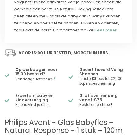
Volgt het unieke drinkritme van je baby! Een speen die
werkt als een borst. De Natural Sucking Reflex Teat
geeft alleen melk af als de baby drinkt. Baby's kunnen
zelf bepalen hoe snel ze drinken, slikken en ademen,
zoals aan de borst. Dit maakt het makkel
Lees meer..
VOOR 15:00 UUR BESTELD, MORGEN IN HUIS.
Op werkdagen voor
Gecertificeerd Veilig
15:00 besteld?
Shoppen
*
TrustedShops tot €2500
Vandaag verzonden!
kopersbescherming
Experts in baby en
Gratis verzending
kindverzorging
vanaf €75
Bij ons vind je alles!
Bestel en profiteer!
Philips Avent - Glas Babyfles -
Natural Response - 1 stuk - 120ml