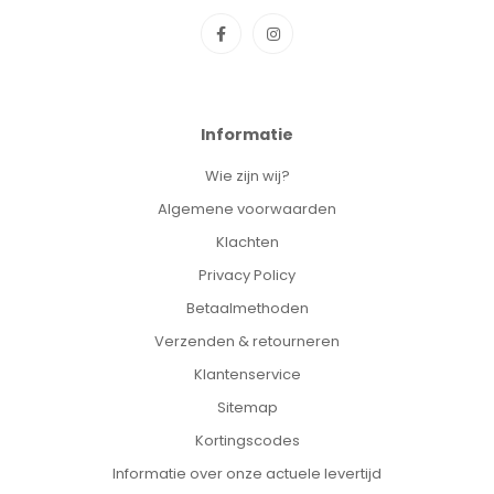
is bestand tegen hitte en plotselinge grote
temperatuurschommelingen. Daarom kan de fles veilig in de
koelkast worden bewaard, worden opgewarmd en is de fles
geschikt voor sterilisatie.
Specificatie's:
Informatie
Merk:
Philips Avent
Wie zijn wij?
Soort:
Babyfles
Inhoud:
1 stuk / 120ml
Algemene voorwaarden
EAN:
8710103990765
Klachten
Privacy Policy
Betaalmethoden
Verzenden & retourneren
Klantenservice
Sitemap
Kortingscodes
Informatie over onze actuele levertijd