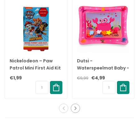
✓
Natural Suction Reflex-spenen en -flessen zijn BPA-vrij*.
✓
Heb geduld terwijl de baby eraan went.
✓
Voorkomt dat er lucht in het buikje van je baby komt.
✓
Ontworpen om koliek en ongemak te verminderen.
Natuurlijke zuigreflex speen
De Natural Sucking Reflex speen sluit aan bij het natuurlijke
Nickelodeon – Paw
Dutsi -
drinkritme van je baby, waardoor borstvoeding en flesvoeding
Patrol Mini First Aid Kit
Waterspeelmat Baby -
gemakkelijk te combineren zijn. De speen heeft een unieke
– 2+ jaar
Watermat - Stimuleert
€1,99
€4,99
€9,99
opening die alleen melk doorlaat als de baby actief drinkt. Dus
Motorische
als de baby pauzeert om te slikken en te ademen, stopt de
Ontwikkeling - BPA Vrij
melk ook.
& Lekvrij -
Kraamcadeau -
Natuurlijke opbouw
61x50cm – Roze
De brede, zachte en flexibele speen is ontworpen om de vorm
en het gevoel van een borst na te bootsen, zodat je je baby
comfortabel kunt aanhappen en voeden.