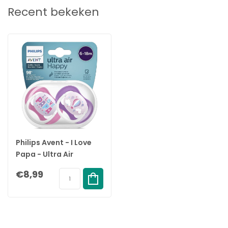
Recent bekeken
Philips Avent - I Love
Papa - Ultra Air
Fopspeen - 6-18 mnd -
€8,99
2 stuks