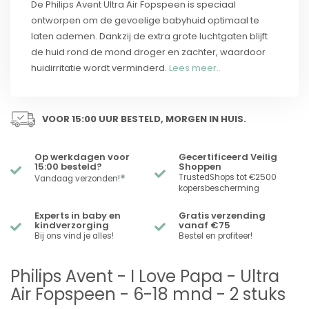
De Philips Avent Ultra Air Fopspeen is speciaal
ontworpen om de gevoelige babyhuid optimaal te
laten ademen. Dankzij de extra grote luchtgaten blijft
de huid rond de mond droger en zachter, waardoor
huidirritatie wordt verminderd.
Lees meer..
VOOR 15:00 UUR BESTELD, MORGEN IN HUIS.
Op werkdagen voor
Gecertificeerd Veilig
15:00 besteld?
Shoppen
*
TrustedShops tot €2500
Vandaag verzonden!
kopersbescherming
Experts in baby en
Gratis verzending
kindverzorging
vanaf €75
Bij ons vind je alles!
Bestel en profiteer!
Philips Avent - I Love Papa - Ultra
Air Fopspeen - 6-18 mnd - 2 stuks