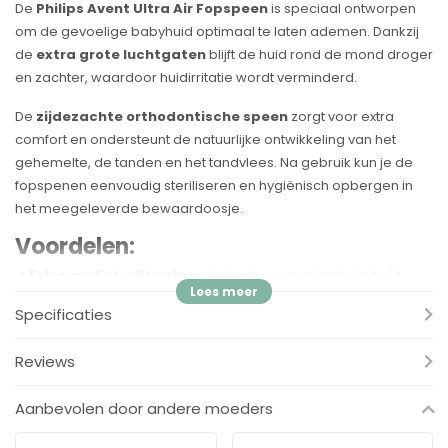
De
Philips Avent Ultra Air Fopspeen
is speciaal ontworpen
om de gevoelige babyhuid optimaal te laten ademen. Dankzij
de
extra grote luchtgaten
blijft de huid rond de mond droger
en zachter, waardoor huidirritatie wordt verminderd.
De
zijdezachte orthodontische speen
zorgt voor extra
comfort en ondersteunt de natuurlijke ontwikkeling van het
gehemelte, de tanden en het tandvlees. Na gebruik kun je de
fopspenen eenvoudig steriliseren en hygiënisch opbergen in
het meegeleverde bewaardoosje.
Voordelen:
✔
Extra grote luchtgaten
– laten de gevoelige babyhuid
optimaal ademen
Specificaties
✔
Houdt de huid zacht en droog
– helpt huidirritatie te
verminderen
Reviews
✔
Orthodontische speen
– ondersteunt de natuurlijke
ontwikkeling van gehemelte, tanden en tandvlees
Aanbevolen door andere moeders
✔
Zijdezachte speen
– voor extra comfort tijdens het zuigen
✔
Lichtgewicht schildje
– comfortabel voor dagelijks gebruik