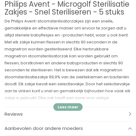
Philips Avent - Microgolf Sterilisatie
Zakjes - Snel Steriliseren - 5 stuks
De Philips Avent-stoomsterilisatorzakjes zijn een snelle,
gemakkelijke en effectieve manier om ervoor te zorgen dat u
altijd steriele babyflesjes en -producten hebt, waar u ook bent.
Met elk zakje kunnen flessen in slechts 90 seconden in de
magnetron worden gesteriliseerd. Elke herbruikbare
magnetron stoomsterilisatorzak kan worden gebruikt om
flessen, borstkolven en andere babyproducten in slechts 90
seconden te steriliseren. Het is bewezen dat elk magnetron
stoomsterilisatiezakje 99,9% van de ziektekiemen en bacteriën
doodt. Elk zakje bevat een selectievakje. Door het selectievakje
aan te vinken kunt u snel en gemakkelijk bijhouden hoe vaak elk
zakje is gebruikt. Elke zak heeft een zone voor veilige
behandeling. Dit is een gemarkeerde zone op het zakje waar
het direct uit de magnetron veilig kan worden opgepakt. Elke
Reviews
verpakking magnetron stoomsterilisatiezakken bevat vijf
individuele zakken, en elke zak kan tot 20 keer worden gebruikt.
Aanbevolen door andere moeders
Dit betekent dat u babyflesjes, borstpompen en andere