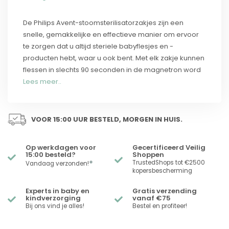
De Philips Avent-stoomsterilisatorzakjes zijn een
snelle, gemakkelijke en effectieve manier om ervoor
te zorgen dat u altijd steriele babyflesjes en -
producten hebt, waar u ook bent. Met elk zakje kunnen
flessen in slechts 90 seconden in de magnetron word
Lees meer..
VOOR 15:00 UUR BESTELD, MORGEN IN HUIS.
Op werkdagen voor
Gecertificeerd Veilig
15:00 besteld?
Shoppen
*
TrustedShops tot €2500
Vandaag verzonden!
kopersbescherming
Experts in baby en
Gratis verzending
kindverzorging
vanaf €75
Bij ons vind je alles!
Bestel en profiteer!