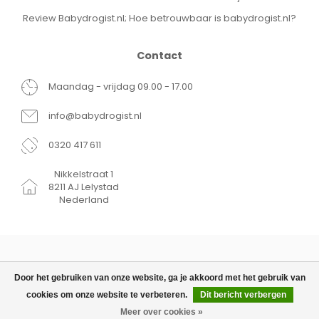
Review Babydrogist.nl; Hoe betrouwbaar is babydrogist.nl?
Contact
Maandag - vrijdag 09.00 - 17.00
info@babydrogist.nl
0320 417 611
Nikkelstraat 1
8211 AJ Lelystad
Nederland
Door het gebruiken van onze website, ga je akkoord met het gebruik van
cookies om onze website te verbeteren.
Dit bericht verbergen
© Copyright 2026 Babydrogist.nl
€14,99
TOEVOEGEN AAN
€10,99
WINKELWAGEN
Meer over cookies »