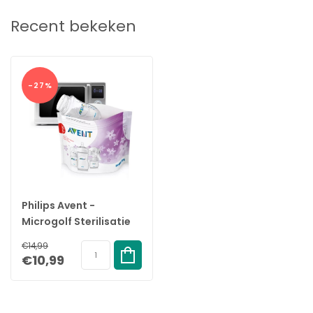
Recent bekeken
-27%
Philips Avent -
Microgolf Sterilisatie
Zakjes - Snel
€14,99
Steriliseren - 5 stuks
€10,99