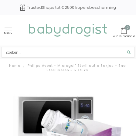
Experts in baby en kindverzorging
0
MENU
Home
/
Philips Avent - Microgolf Sterilisatie Zakjes - Snel
Steriliseren - 5 stuks