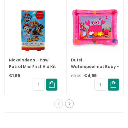
accessoires tot 100 keer kunt steriliseren in één verpakking.
Voordelen:
✓ Snel en effectief steriliseren in de magnetron voor onderweg.
✓ Stoomsterilisatie in de magnetron is klaar in slechts 90
seconden.
✓ Doodt 99,9% van de ziektekiemen en bacteriën.
✓ Gemakkelijk te gebruiken en te hanteren met een
controlevakje om het gebruik van de zak te registreren.
Nickelodeon – Paw
Dutsi -
✓
Veilige behandelzone voor veilig oppakken uit de magnetron.
Patrol Mini First Aid Kit
Waterspeelmat Baby -
✓ Vijf herbruikbare zakjes met tot 100 keer gebruik per
– 2+ jaar
Watermat - Stimuleert
€1,99
€4,99
verpakking.
€9,99
Motorische
Specificaties:
Ontwikkeling - BPA Vrij
& Lekvrij -
Merk:
Philips Avent
Kraamcadeau -
Soort:
Sterilisatie Zakjes
61x50cm – Roze
Inhoud:
5 stuks
EAN:
8710103606611