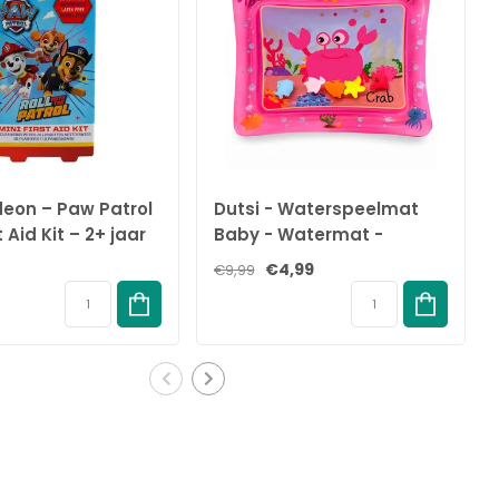
deon – Paw Patrol
Dutsi - Waterspeelmat
t Aid Kit – 2+ jaar
Baby - Watermat -
Stimuleert Motorische
€4,99
€9,99
Ontwikkeling - BPA Vrij &
Lekvrij - Kraamcadeau -
61x50cm – Roze