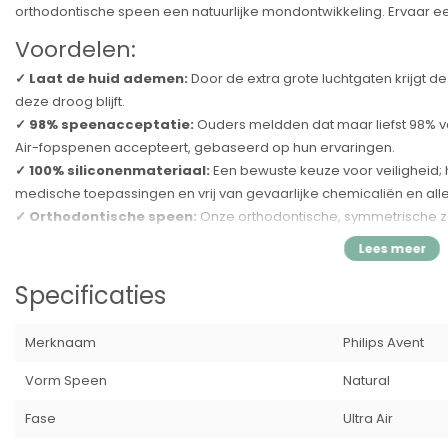
orthodontische speen een natuurlijke mondontwikkeling. Ervaar een 
Voordelen:
✓ Laat de huid ademen:
Door de extra grote luchtgaten krijgt d
deze droog blijft.
✓ 98% speenacceptatie:
Ouders meldden dat maar liefst 98% van
Air-fopspenen accepteert, gebaseerd op hun ervaringen.
✓ 100% siliconenmateriaal:
Een bewuste keuze voor veiligheid; h
medische toepassingen en vrij van gevaarlijke chemicaliën en all
✓ Orthodontische speen:
Onze orthodontische, symmetrische za
ontwikkeling van de mond te bevorderen.
✓ Natuurlijk gevoel:
De siliconenspeen is ontworpen met zorg om
bootsen
Specificaties
Specificatie's:
Merknaam
Philips Avent
✓
Merk:
Philips Avent
✓
Productsoort:
Fopspenen
Vorm Speen
Natural
✓
Inhoud
: 2 stuks
✓
EAN:
8720689012690
Fase
Ultra Air