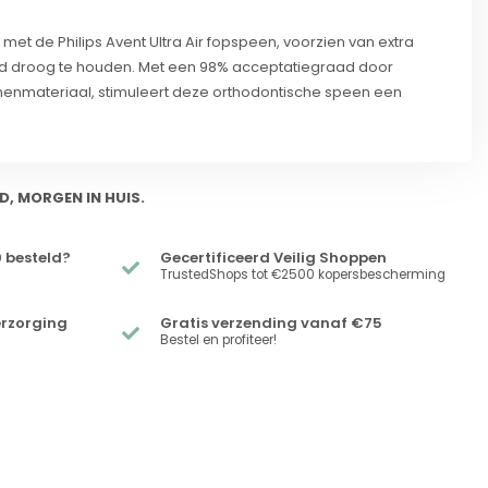
 met de Philips Avent Ultra Air fopspeen, voorzien van extra
id droog te houden. Met een 98% acceptatiegraad door
conenmateriaal, stimuleert deze orthodontische speen een
D, MORGEN IN HUIS.
 besteld?
Gecertificeerd Veilig Shoppen
TrustedShops tot €2500 kopersbescherming
erzorging
Gratis verzending vanaf €75
Bestel en profiteer!