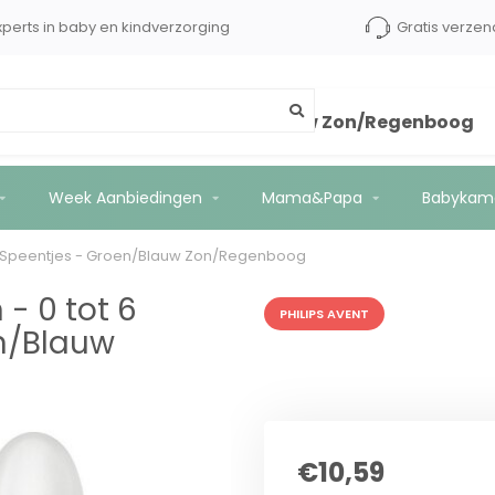
xperts in baby en kindverzorging
Gratis verzen
 Maanden - 2 Speentjes - Groen/Blauw Zon/Regenboog
Week Aanbiedingen
Mama&Papa
Babykam
- 2 Speentjes - Groen/Blauw Zon/Regenboog
 - 0 tot 6
PHILIPS AVENT
n/Blauw
€10,59