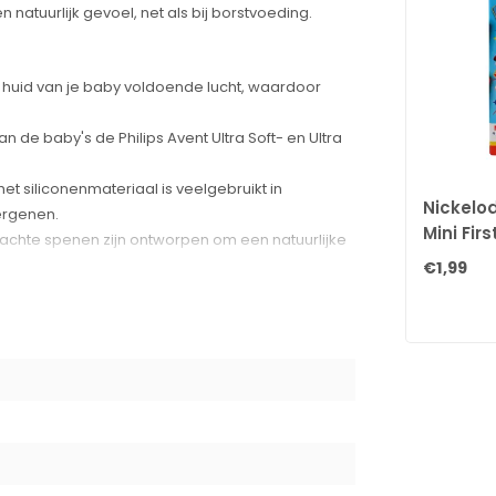
natuurlijk gevoel, net als bij borstvoeding.
e huid van je baby voldoende lucht, waardoor
 de baby's de Philips Avent Ultra Soft- en Ultra
et siliconenmateriaal is veelgebruikt in
Nickelo
ergenen.
Mini Firs
chte spenen zijn ontworpen om een natuurlijke
€1,99
 het vertrouwde gevoel van de borst na te