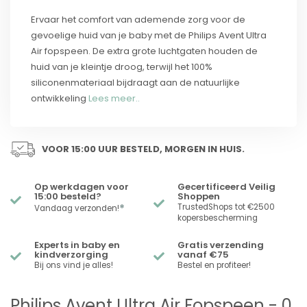
Ervaar het comfort van ademende zorg voor de
gevoelige huid van je baby met de Philips Avent Ultra
Air fopspeen. De extra grote luchtgaten houden de
huid van je kleintje droog, terwijl het 100%
siliconenmateriaal bijdraagt aan de natuurlijke
ontwikkeling
Lees meer..
VOOR 15:00 UUR BESTELD, MORGEN IN HUIS.
Op werkdagen voor
Gecertificeerd Veilig
15:00 besteld?
Shoppen
*
TrustedShops tot €2500
Vandaag verzonden!
kopersbescherming
Experts in baby en
Gratis verzending
kindverzorging
vanaf €75
Bij ons vind je alles!
Bestel en profiteer!
Philips Avent Ultra Air Fopspeen - 0