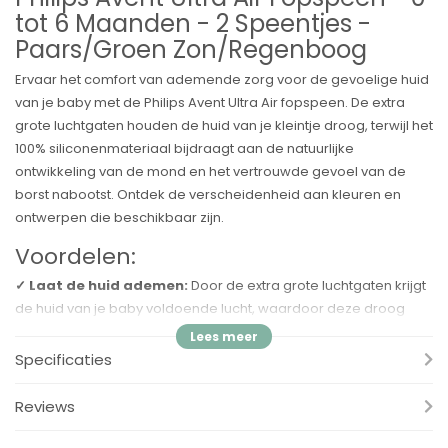
tot 6 Maanden - 2 Speentjes -
Paars/Groen Zon/Regenboog
Ervaar het comfort van ademende zorg voor de gevoelige huid
van je baby met de Philips Avent Ultra Air fopspeen. De extra
grote luchtgaten houden de huid van je kleintje droog, terwijl het
100% siliconenmateriaal bijdraagt aan de natuurlijke
ontwikkeling van de mond en het vertrouwde gevoel van de
borst nabootst. Ontdek de verscheidenheid aan kleuren en
ontwerpen die beschikbaar zijn.
Voordelen:
✓ Laat de huid ademen:
Door de extra grote luchtgaten krijgt
de huid van je baby voldoende lucht, waardoor deze droog
blijft.
✓ 98% speenacceptatie:
Ouders meldden dat maar liefst
Specificaties
98% van de baby's de Philips Avent Ultra Soft- en Ultra Air-
fopspenen accepteert, gebaseerd op hun ervaringen.
Reviews
✓ 100% siliconenmateriaal:
Een bewuste keuze voor
veiligheid; het siliconenmateriaal is veelgebruikt in medische