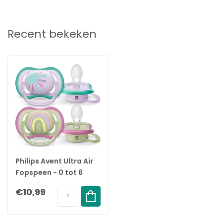
Recent bekeken
Philips Avent Ultra Air
Fopspeen - 0 tot 6
Maanden - 2 Speentjes
€10,99
- Paars/Groen
Zon/Regenboog