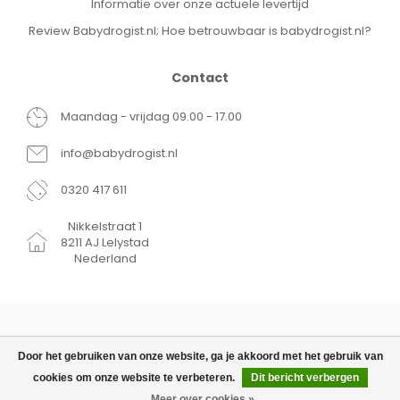
Informatie over onze actuele levertijd
Review Babydrogist.nl; Hoe betrouwbaar is babydrogist.nl?
Contact
Maandag - vrijdag 09.00 - 17.00
info@babydrogist.nl
0320 417 611
Nikkelstraat 1
8211 AJ Lelystad
Nederland
Door het gebruiken van onze website, ga je akkoord met het gebruik van
cookies om onze website te verbeteren.
Dit bericht verbergen
© Copyright 2026 Babydrogist.nl
€10,59
TOEVOEGEN AAN WINKELWAGEN
Meer over cookies »