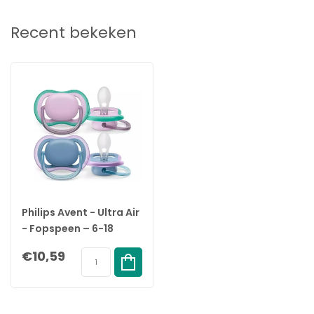
Materiaal: 100% siliconen (voedselveilig), BPA-vrij
Kleur/design: Hippe en kleurrijke varianten
Recent bekeken
Artikelnummer: SCF085/34
EAN / Barcode: 8720689020176
Philips Avent - Ultra Air
- Fopspeen – 6-18
maanden - Lila/Blauw
€10,59
– 2 stuks