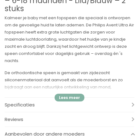
– 6-18 maanden - Lila/Blauw – 2
stuks
Kalmeer je baby met een fopspeen die speciaal is ontworpen
om de gevoelige huid te laten ademen. De Philips Avent Ultra Air
fopspeen heeft extra grote luchtgaten die zorgen voor
maximale luchtdoorlating, waardoor het huidje van je kindje
zacht en droog blijft. Dankzij het lichtgewicht ontwerp is deze
speen comfortabel voor dagelijks gebruik – overdag én 's
nachts.
De orthodontische speen is gemaakt van zijdezacht
siliconenmateriaal dat aanvoelt als de moederborst en zo
bijdraagt aan een natuurlijke ontwikkeling van mond,
gehemelte en tandvlees. De kleurrijke, trendy designs maken
deze fopspenen niet alleen praktisch, maar ook leuk om te zien.
Specificaties
De fopspenen worden geleverd in een handig opberg- en
Reviews
steriliseerdoosje, waarmee je ze eenvoudig in 3 minuten in de
magnetron kunt steriliseren.
Aanbevolen door andere moeders