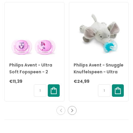
Voordelen:
✔ Extra grote luchtgaten – laten de huid van je baby ademen
✔ Houdt de huid zacht en droog
✔ Orthodontische speen – ondersteunt natuurlijke
mondontwikkeling
✔ Zijdezacht siliconenmateriaal – voor extra comfort
✔ Lichtgewicht schildje met kleurrijk design
✔ 98% speenacceptatie wereldwijd
✔ BPA-vrij en voedselveilig
✔ Steriliseren & opbergen in één handig doosje
Philips Avent - Ultra
Philips Avent - Snuggle
✔ Ontworpen en geproduceerd volgens Europese
Soft Fopspeen - 2
Knuffelspeen - Ultra
veiligheidsnormen
Stuks - 0-6 Maanden -
Soft Olifant - 0/6
€11,39
€24,99
Paars
maanden
Productspecificaties:
Merk: Philips Avent
Type: Ultra Air Fopspeen
Leeftijd: 6-18 maanden
Aantal stuks: 2
Speenvorm: Orthodontisch