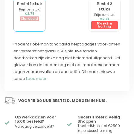
Bestel
1 stuk
Bestel
2
stuks
Prijs per stuk:
€2,75
Prijs per stuk:
Standaard
€2,61
5% extra
korting
Prodent Pokémon tandpasta helpt gaatjes voorkomen
en versterkt het glazuur. Als nieuwe tanden
doorbreken zijn deze nog niet helemaal uitgehard. Het
glazuur kan de tanden nog niet optimaal beschermen
tegen zuuraanvallen en bacteriën. Dit maakt nieuwe
tande
Lees meer..
VOOR 15:00 UUR BESTELD, MORGEN IN HUIS.
Op werkdagen voor
Gecertificeerd Veilig
15:00 besteld?
Shoppen
*
TrustedShops tot €2500
Vandaag verzonden!
kopersbescherming