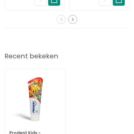
fluoride.
Sommige kinderen vinden tandenpoetsen niet fijn, waardoor
het een uitdaging wordt. Maak je geen zorgen, dit is heel
natuurlijk. Probeer er een spelletje van te maken of laat ze in de
spiegel kijken. Het belangrijkste is dat je doorzet zodat ze er op
een gegeven moment gewend aan raken.
Gebruik voor kinderen van 6 jaar of jonger niet meer tandpasta
Recent bekeken
dan de grootte van een erwt. Zorg dat ze zo weinig mogelijk
inslikken. Kinderen onder begeleiding laten poetsen.
Raadpleeg een tandarts als je kind fluoride in een andere vorm
gebruikt. Niet geschikt voor kinderen onder de 3 jaar.
Specificatie's:
Merk:
Prodent
Productsoort:
Tandpasta
Inhoud:
75ml
EAN:
8720181049866
Prodent Kids -