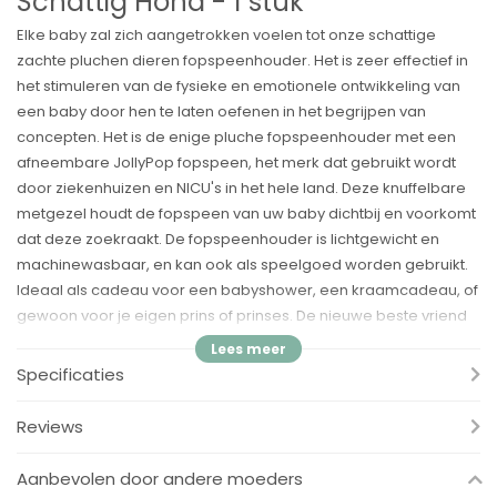
Schattig Hond - 1 stuk
Elke baby zal zich aangetrokken voelen tot onze schattige
zachte pluchen dieren fopspeenhouder. Het is zeer effectief in
het stimuleren van de fysieke en emotionele ontwikkeling van
een baby door hen te laten oefenen in het begrijpen van
concepten. Het is de enige pluche fopspeenhouder met een
afneembare JollyPop fopspeen, het merk dat gebruikt wordt
door ziekenhuizen en NICU's in het hele land. Deze knuffelbare
metgezel houdt de fopspeen van uw baby dichtbij en voorkomt
dat deze zoekraakt. De fopspeenhouder is lichtgewicht en
machinewasbaar, en kan ook als speelgoed worden gebruikt.
Ideaal als cadeau voor een babyshower, een kraamcadeau, of
gewoon voor je eigen prins of prinses. De nieuwe beste vriend
van uw kind zal dit schattige en nuttige pluche dier zijn!
Specificaties
Voordelen:
✓ Hij wordt geleverd met een afneembare JollyPop-fopspeen,
Reviews
met een Philips Avent Soothie-vormige speen die zo gebogen
is dat hij comfortabel in het gezicht van uw baby past. De
Aanbevolen door andere moeders
constructie uit één stuk is ontworpen voor duurzaamheid.