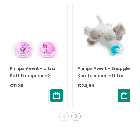
✓ Elke Razbuddy fopspeenhouder wordt geleverd met een
JollyPop fopspeen, die is gemaakt van 100% medische siliconen
en wordt gedistribueerd in ziekenhuizen en NICU's wereldwijd.
JollyPop fopspenen zijn gemaakt in de VS en zijn BPA vrij.
✓ Al deze knuffels zijn machinewasbaar en korrelvrij, dus ze
blijven zacht en veilig voor kinderen van elke leeftijd, zelfs voor
pasgeborenen! JollyPop fopspenen zijn
vaatwasmachinebestendig voor een gemakkelijke reiniging. Ze
zijn geweldige baby shower geschenken voor jongens of
Philips Avent - Ultra
Philips Avent - Snuggle
meisjes!
Soft Fopspeen - 2
Knuffelspeen - Ultra
✓ Ze zijn zacht en licht verzwaard met geborduurde ogen om
Stuks - 0-6 Maanden -
Soft Olifant - 0/6
veilig te zijn voor baby's van elke leeftijd, zelfs pasgeborenen!
€11,39
€24,99
Paars
maanden
JollyPop fopspenen zijn ontworpen om comfortabel in de mond
en het gezicht van uw baby te passen, met een ergonomische
vorm en een gepatenteerd tepelontwerp.
✓ De klittenband van de buddy maakt het mogelijk de fopspeen
aan te passen aan de voorkeur van uw baby. U kunt zelfs een
bijtring aan de houder bevestigen als uw baby de leeftijd heeft
bereikt.