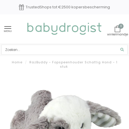
TrustedShops tot €2500 kopersbescherming
0
MENU
Home
/
RazBuddy - Fopspeenhouder Schattig Hond - 1
stuk