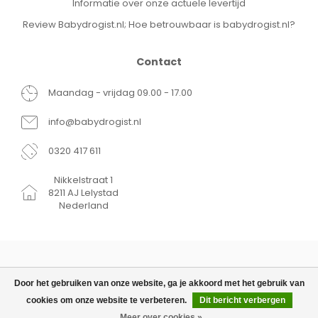
Informatie over onze actuele levertijd
Review Babydrogist.nl; Hoe betrouwbaar is babydrogist.nl?
Contact
Maandag - vrijdag 09.00 - 17.00
info@babydrogist.nl
0320 417 611
Nikkelstraat 1
8211 AJ Lelystad
Nederland
Door het gebruiken van onze website, ga je akkoord met het gebruik van
cookies om onze website te verbeteren.
Dit bericht verbergen
© Copyright 2026 Babydrogist.nl
€16,99
TOEVOEGEN AAN WINKELWAGEN
Meer over cookies »