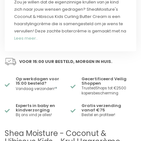
Zou je willen dat de eigenzinnige krullen van je kind
zich naar jouw wensen gedragen? SheaMoisture's
Coconut & Hibiscus Kids Curling Butter Cream is een
haarstylingcrème die is samengesteld om je wens te
vervullen! Deze zachte botercrème is gemaakt met na
Lees meer..
VOOR 15:00 UUR BESTELD, MORGEN IN HUIS.
Op werkdagen voor
Gecertificeerd Veilig
15:00 besteld?
Shoppen
*
TrustedShops tot €2500
Vandaag verzonden!
kopersbescherming
Experts in baby en
Gratis verzending
kindverzorging
vanaf €75
Bij ons vind je alles!
Bestel en profiteer!
Shea Moisture - Coconut &