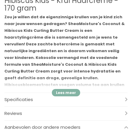
Hibiscus Kids - Krul Haarcrème -
170 gram
Zou je willen dat de eigenzinnige krullen van je kind zich
naar jouw wensen gedragen? SheaMoisture's Coconut &
Hibiscus Kids Curling Butter Cream is een
haarstylingcrème die is samengesteld om je wens te
vervullen! Deze zachte botercrème is gemaakt met
natuurlijke ingrediënten en is daarom volkomen veilig
voor kinderen. Kokosolie vermengd met de voedende
formule van SheaMoisture's Coconut & Hibiscus Kids
Curling Butter Cream zorgt voor intense hydratatie en
geeft definitie aan droge, gevoelige krullen.
Hibiscusbloemextracten voegen volume toe aan krullen
en geven een schitterende glans, terwijl het gladde
iepenextract gevoelige lokken verzacht en glad maakt.
Specificaties
Gecertificeerde biologische sheaboter die in deze
vochtinbrengende formule wordt gebruikt, voedt elke
Reviews
streng om uw kind gezonde, veerkrachtige en prachtig
gedefinieerde krullen te geven! SheaMoisture's Coconut
Aanbevolen door andere moeders