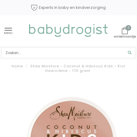
Experts in baby en kindverzorging
0
MENU
Home
/
Shea Moisture - Coconut & Hibiscus Kids - Krul
Haarcrème - 170 gram