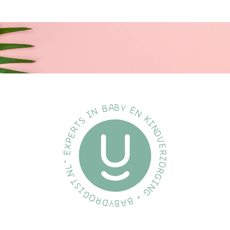
Schoon
Uw duidelijke keuze voor schoon. Details, per categorie: •
Schoonheid, baby, persoonlijke verzorging en reiniging -
geformuleerd zonder ftalaten, propylparaben en butylparaben,
natriumlaurethsulfaat (SLES) en meer. Ook dierproefvrij en/of
niet getest op dieren • Verzorging voor vrouwen, verzorging
voor volwassenen en luiers - geurvrij en chloorvrij. • Huisdieren -
geformuleerd met vlees, gevogelte of zeevruchten als het
eerste ingrediënt, en zonder kunstmatige kleur-, smaak- of
conserveermiddelen • Autostoeltjes - stof, schuim en labels
gemaakt zonder opzettelijk toegevoegde vlamvertragers en
vlekafstotend middel (PFAS) • Ongediertebestrijding &
Gazonverzorging - geclassificeerd als een bestrijdingsmiddel
met minimaal risico door de EPA. Geformuleerd zonder ftalaten,
propylparaben en butylparaben, natriumlaurethsulfaat (SLES)
en meer.
Ftalaat vrij
Geformuleerd zonder ftalaten: een product heeft ofwel een
ongekwalificeerde verklaring op de verpakking die aangeeft