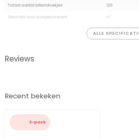
Totaal aantal billendoekjes
120
Geschikt voor:
Kinderen, vanaf de geboorte
Kenmerken:
pH-huidneutraal, dermatologisch getest, zond
Barcode:
8721022205922
Geschikt voor pasgeborenen
Ontdek de zorgzaamheid en kwaliteit van Zwitsal met elk gebruik
om schoonmaakmomenten veilig en leuk te maken voor jou en je 
ALLE SPECIFICAT
Reviews
Recent bekeken
3-pack