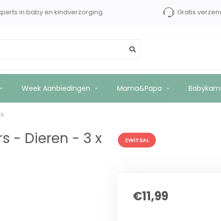
xperts in baby en kindverzorging
Gratis verzen
 x 40 stuks
Week Aanbiedingen
Mama&Papa
Babykam
ks
s - Dieren - 3 x
ZWITSAL
€11,99