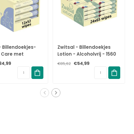
- Billendoekjes-
Zwitsal - Billendoekjes
 Care met
Lotion - Alcoholvrij - 1560
eur - 624
Babydoekjes - 24 x 65 -
34,99
€54,99
€85,62
jes - 12 x 52
Voordeelbox