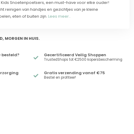
l Kids Snoetenpoetsers, een must-have voor elke ouder!
cht reinigen van handjes en gezichtjes van je kleine
pelen, eten of buiten zijn.
Lees meer..
D, MORGEN IN HUIS.
 besteld?
Gecertificeerd Veilig Shoppen
TrustedShops tot €2500 kopersbescherming
erzorging
Gratis verzending vanaf €75
Bestel en profiteer!