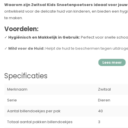
Waarom zijn Zwitsal Kids Snoetenpoetsers ideaal voor jouw
ontwikkeld voor de delicate huid van kinderen, en bieden een hy
te maken.
Voordelen:
✓
Hygiënisch en Makkelijk in Gebruik:
Perfect voor snelle sch
✓
Mild voor de Huid:
Helpt de huid te beschermen tegen uitdrogen
✓
pH-Huidneutraal en Dermatologisch Getest:
Veilig voor d
✓
Zachte Verzorging:
Speciaal ontwikkeld voor kinderen die act
Specificaties
✓
Handig voor Onderweg:
Ideaal voor in de luiertas, auto of k
Merknaam
Zwitsal
Gebruiksinstructies:
Open de verpakking, pak een doekje en vee
schoon. Sluit de verpakking goed na gebruik om de doekjes vocht
Serie
Dieren
Specificaties:
Aantal billendoekjes per pak
40
Merk:
Zwitsal
Totaal aantal pakken billendoekjes
3
Productsoort:
Snoetenpoetsers
Inhoud:
3x40 doekjes