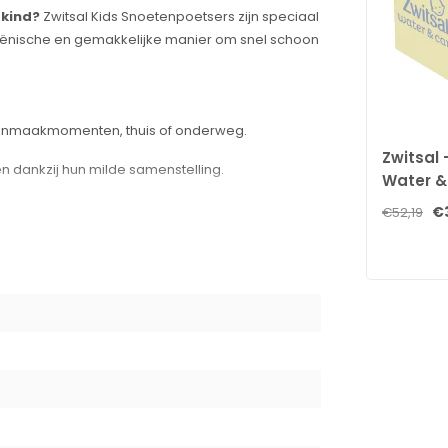
 kind?
Zwitsal Kids Snoetenpoetsers zijn speciaal
giënische en gemakkelijke manier om snel schoon
oonmaakmomenten, thuis of onderweg.
Zwitsal 
 dankzij hun milde samenstelling.
Water &
Zwitsalg
e gevoelige huid, zonder harde chemicaliën.
€
€52,19
babydoek
ief de wereld verkennen.
stuks
inderwagen voor gebruik op elk moment.
g zachtjes de handjes en het gezicht van je kind
ig te houden.