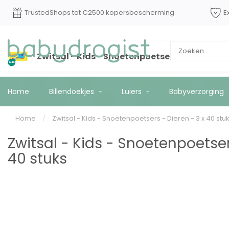
TrustedShops tot €2500 kopersbescherming
E
Zwitsal - Kids - Snoetenpoetsers - Dieren - 3
Home
Billendoekjes
Luiers
Babyverzorging
Home
/
Zwitsal - Kids - Snoetenpoetsers - Dieren - 3 x 40 stu
Zwitsal - Kids - Snoetenpoetser
40 stuks