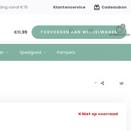
Klantenservice
Cadeaubon
ding vanaf €75
0
€11,99
TOEVOEGEN AAN WINKELWAGEN
er
Speelgoed
Pampers
Niet op voorraad