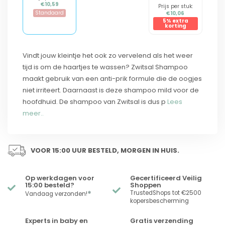
€10,59
Prijs per stuk:
Standaard
€10,06
5% extra
korting
Vindt jouw kleintje het ook zo vervelend als het weer
tijd is om de haartjes te wassen? Zwitsal Shampoo
maakt gebruik van een anti-prik formule die de oogjes
niet irriteert. Daarnaast is deze shampoo mild voor de
hoofdhuid. De shampoo van Zwitsal is dus p
Lees
meer..
VOOR 15:00 UUR BESTELD, MORGEN IN HUIS.
Op werkdagen voor
Gecertificeerd Veilig
15:00 besteld?
Shoppen
*
TrustedShops tot €2500
Vandaag verzonden!
kopersbescherming
Experts in baby en
Gratis verzending