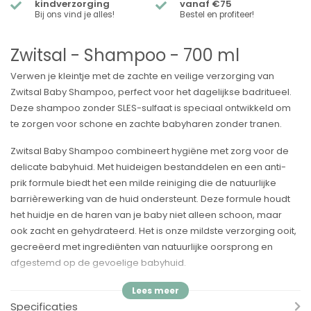
kindverzorging
vanaf €75
Bij ons vind je alles!
Bestel en profiteer!
Zwitsal - Shampoo - 700 ml
Verwen je kleintje met de zachte en veilige verzorging van
Zwitsal Baby Shampoo, perfect voor het dagelijkse badritueel.
Deze shampoo zonder SLES-sulfaat is speciaal ontwikkeld om
te zorgen voor schone en zachte babyharen zonder tranen.
Zwitsal Baby Shampoo combineert hygiëne met zorg voor de
delicate babyhuid. Met huideigen bestanddelen en een anti-
prik formule biedt het een milde reiniging die de natuurlijke
barrièrewerking van de huid ondersteunt. Deze formule houdt
het huidje en de haren van je baby niet alleen schoon, maar
ook zacht en gehydrateerd. Het is onze mildste verzorging ooit,
gecreëerd met ingrediënten van natuurlijke oorsprong en
afgestemd op de gevoelige babyhuid.
Voordelen:
Specificaties
✓
Anti-Prik Formule:
Zorgt voor een tranenvrije waservaring,