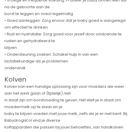
• Vroege en frequente voeding: Probeer je baby binnen een uur
na de geboorte aan de
borst te leggen en voed regelmatig.
• Goed aanleggen: Zorg ervoor dat je baby goed is aangelegd
om effectief te drinken.
• Rust en hydratatie: Zorg goed voor jezelf door voldoende te
rusten en gehydrateerd te
blijven.
• Ondersteuning zoeken: Schakel hulp in van een
lactatiekundige als je problemen
ondervindt.
Kolven
Kolven kan een handige oplossing zijn voor moeders die weer
aan het werk gaan of (tijdelijk) niet
in staat zijn om borstvoeding te geven. Het stelt je in staat om
moedermelk op te slaan en je
baby te blijven voeden met jouw melk, zelfs als je er niet bent. Bij
Babydrogist.nl vind je diverse
kolfapparaten die passen bij jouw behoeften, van handkolven