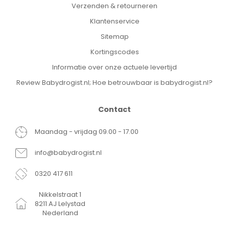
Verzenden & retourneren
Klantenservice
Sitemap
Kortingscodes
Informatie over onze actuele levertijd
Review Babydrogist.nl; Hoe betrouwbaar is babydrogist.nl?
Contact
Maandag - vrijdag 09.00 - 17.00
info@babydrogist.nl
0320 417 611
Nikkelstraat 1
8211 AJ Lelystad
Nederland