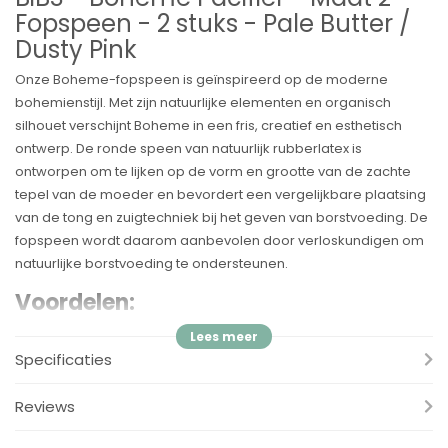
Fopspeen - 2 stuks - Pale Butter /
Dusty Pink
Onze Boheme-fopspeen is geïnspireerd op de moderne
bohemienstijl. Met zijn natuurlijke elementen en organisch
silhouet verschijnt Boheme in een fris, creatief en esthetisch
ontwerp. De ronde speen van natuurlijk rubberlatex is
ontworpen om te lijken op de vorm en grootte van de zachte
tepel van de moeder en bevordert een vergelijkbare plaatsing
van de tong en zuigtechniek bij het geven van borstvoeding. De
fopspeen wordt daarom aanbevolen door verloskundigen om
natuurlijke borstvoeding te ondersteunen.
Voordelen:
✓
Ronde tepel
✓
Verkrijgbaar in natuurrubberlatex
Specificaties
✓
Aanbevolen door verloskundigen om natuurlijke
borstvoeding te ondersteunen
Reviews
✓
Het schild is gemaakt van 100% voedselveilig materiaal
✓
Ontworpen en vervaardigd in Denemarken/EU