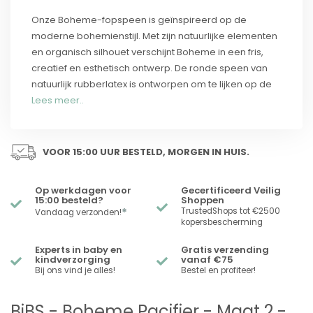
Onze Boheme-fopspeen is geïnspireerd op de
moderne bohemienstijl. Met zijn natuurlijke elementen
en organisch silhouet verschijnt Boheme in een fris,
creatief en esthetisch ontwerp. De ronde speen van
natuurlijk rubberlatex is ontworpen om te lijken op de
Lees meer..
VOOR 15:00 UUR BESTELD, MORGEN IN HUIS.
Op werkdagen voor
Gecertificeerd Veilig
15:00 besteld?
Shoppen
*
TrustedShops tot €2500
Vandaag verzonden!
kopersbescherming
Experts in baby en
Gratis verzending
kindverzorging
vanaf €75
Bij ons vind je alles!
Bestel en profiteer!
BiBS - Boheme Pacifier - Maat 2 -