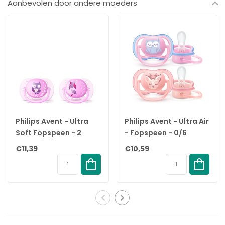
Aanbevolen door andere moeders
Speen:
De ronde tepel bevordert een vergelijkbare tongplaatsing en
zuigtechniek bij het geven van borstvoeding, aangezien de
ronde vorm de zijkanten van de tong toestaat om omhoog te
komen en rond de tepel te vormen, net als tijdens het geven
van borstvoeding.
De tepel is voorzien van een ventiel, waardoor lucht kan
ontsnappen wanneer de baby zich op de tepel sluit, waardoor
de tepel wordt afgeplat om zich op natuurlijke wijze te vormen
Philips Avent - Ultra
Philips Avent - Ultra Air
naar de mondholte van de baby.
Soft Fopspeen - 2
- Fopspeen - 0/6
De speen is gemaakt van natuurlijk rubberlatex. Omdat
Stuks - 0-6 Maanden -
maanden - 2 stuks -
€11,39
€10,59
natuurrubberlatex een natuurlijk materiaal is, kunnen er
Paars
SCF085/02
kleurvariaties optreden.
Schild:
Het ronde lichtgewicht schildje is weggekeerd van de
gevoelige en tere huid rond de mond van de baby om
minimaal contact met de neus en mond van de baby te