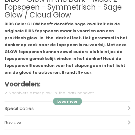
Fopspeen - Symmetrisch - Sage
Glow / Cloud Glow
BIBS Color GLOW heeft dezelfde hoge kwaliteit als de
originele BIBS fopspenen maar is voorzien van een
praktisch glow-in-the-dark effect. Het gerommel in het
donker op zoek naar de fopspeen is nu voorbij. Met onze
GLOW fopspenen kunnen zowel ouders als kleintjes de
fopspenen gemakkelijk vinden in het donker! Houd de
fopspenen 5 seconden voor het slapengaan in het licht
om de gloed te activeren. Brandt 8+ uur.
Voordelen:
✓
Nachtversie met glow-in-the-dark handvat
✓
Houd de fopspeen 5 seconden vast in licht om de gloed te
activeren
Specificaties
✓
Aanbevolen door verloskundigen ter ondersteuning van
natuurlijke borstvoeding
Reviews
✓
Het schild is gemaakt van 100% voedselveilig materiaal
✓
BPA-vrij