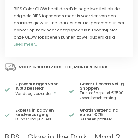
BIBS Color GLOW heeft dezelfde hoge kwaliteit als de
originele BIBS fopspenen maar is voorzien van een
praktisch glow-in-the-dark effect. Het gerommel in het
donker op zoek naar de fopspeen is nu voorbij. Met
onze GLOW fopspenen kunnen zowel ouders als kl
Lees meer..
VOOR 15:00 UUR BESTELD, MORGEN IN HUIS.
Op werkdagen voor
Gecertificeerd Veilig
15:00 besteld?
Shoppen
*
TrustedShops tot €2500
Vandaag verzonden!
kopersbescherming
Experts in baby en
Gratis verzending
kindverzorging
vanaf €75
Bij ons vind je alles!
Bestel en profiteer!
BiBS - Glow in the Dark - Maat 2 -