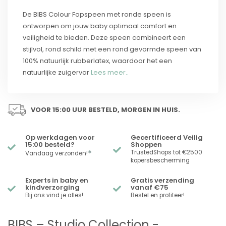
De BIBS Colour Fopspeen met ronde speen is
ontworpen om jouw baby optimaal comfort en
veiligheid te bieden. Deze speen combineert een
stijlvol, rond schild met een rond gevormde speen van
100% natuurlijk rubberlatex, waardoor het een
natuurlijke zuigervar
Lees meer..
VOOR 15:00 UUR BESTELD, MORGEN IN HUIS.
Op werkdagen voor
Gecertificeerd Veilig
15:00 besteld?
Shoppen
*
TrustedShops tot €2500
Vandaag verzonden!
kopersbescherming
Experts in baby en
Gratis verzending
kindverzorging
vanaf €75
Bij ons vind je alles!
Bestel en profiteer!
BIBS – Studio Collection -