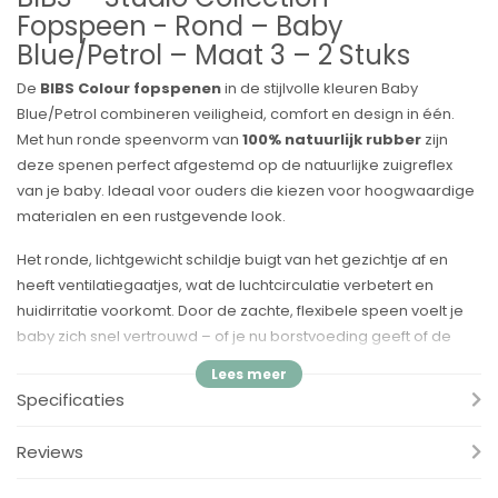
Fopspeen - Rond – Baby
Blue/Petrol – Maat 3 – 2 Stuks
De
BIBS Colour fopspenen
in de stijlvolle kleuren Baby
Blue/Petrol combineren veiligheid, comfort en design in één.
Met hun ronde speenvorm van
100% natuurlijk rubber
zijn
deze spenen perfect afgestemd op de natuurlijke zuigreflex
van je baby. Ideaal voor ouders die kiezen voor hoogwaardige
materialen en een rustgevende look.
Het ronde, lichtgewicht schildje buigt van het gezichtje af en
heeft ventilatiegaatjes, wat de luchtcirculatie verbetert en
huidirritatie voorkomt. Door de zachte, flexibele speen voelt je
baby zich snel vertrouwd – of je nu borstvoeding geeft of de
overstap naar een speen maakt.
Voordelen:
Specificaties
✔ Ronde speen van 100% natuurlijk rubber – bootst de
Reviews
moederborst na
✔ Lichtgewicht schildje – voorkomt huidirritatie en zorgt voor