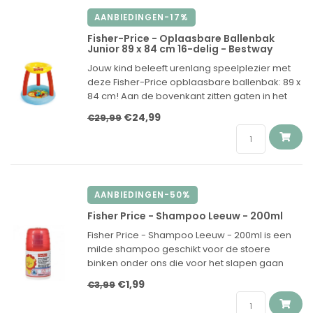
AANBIEDINGEN-17%
Fisher-Price - Oplaasbare Ballenbak
Junior 89 x 84 cm 16-delig - Bestway
Jouw kind beleeft urenlang speelplezier met
deze Fisher-Price opblaasbare ballenbak: 89 x
84 cm! Aan de bovenkant zitten gaten in het
dak. Hier kan bijvoorbeeld een kind balletjes
€24,99
€29,99
doorheen duwen, terwijl een ander kind in de
bak de
AANBIEDINGEN-50%
Fisher Price - Shampoo Leeuw - 200ml
Fisher Price - Shampoo Leeuw - 200ml is een
milde shampoo geschikt voor de stoere
binken onder ons die voor het slapen gaan
lekker kunnen wassen en daarna heerlijk
€1,99
€3,99
kunnen dromen van een leven als
profvoetballer!