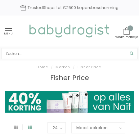
TrustedShops tot €2500 kopersbescherming
0
MENU
Home
/
Merken
/
Fisher Price
Fisher Price