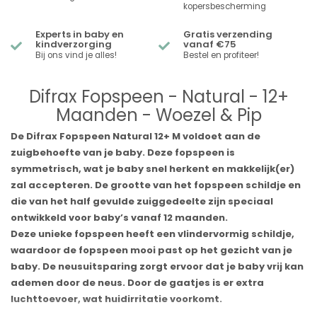
kopersbescherming
Experts in baby en
Gratis verzending
kindverzorging
vanaf €75
Bij ons vind je alles!
Bestel en profiteer!
Difrax Fopspeen - Natural - 12+
Maanden - Woezel & Pip
De Difrax Fopspeen Natural 12+ M voldoet aan de
zuigbehoefte van je baby. Deze fopspeen is
symmetrisch, wat je baby snel herkent en makkelijk(er)
zal accepteren. De grootte van het fopspeen schildje en
die van het half gevulde zuiggedeelte zijn speciaal
ontwikkeld voor baby’s vanaf 12 maanden.
Deze unieke fopspeen heeft een vlindervormig schildje,
waardoor de fopspeen mooi past op het gezicht van je
baby. De neusuitsparing zorgt ervoor dat je baby vrij kan
ademen door de neus. Door de gaatjes is er extra
luchttoevoer, wat huidirritatie voorkomt.