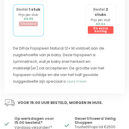
Bestel
1 stuk
Bestel
2
stuks
Prijs per stuk:
€6,99
Prijs per stuk:
Standaard
€6,64
5% extra
korting
De Difrax Fopspeen Natural 12+ M voldoet aan de
zuigbehoefte van je baby. Deze fopspeen is
symmetrisch, wat je baby snel herkent en
makkelijk(er) zal accepteren. De grootte van het
fopspeen schildje en die van het half gevulde
zuiggedeelte zijn speciaal o
Lees meer..
VOOR 15:00 UUR BESTELD, MORGEN IN HUIS.
Op werkdagen voor
Gecertificeerd Veilig
15:00 besteld?
Shoppen
*
TrustedShops tot €2500
Vandaag verzonden!