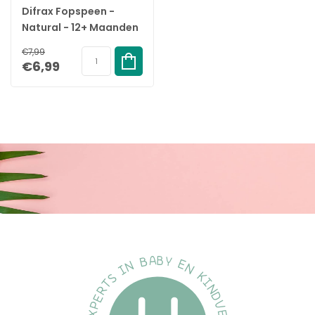
Difrax Fopspeen -
Natural - 12+ Maanden
- Woezel & Pip
€7,99
€6,99