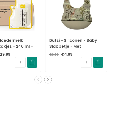
 Moedermelk
Dutsi - Siliconen - Baby
akjes - 240 ml -
Slabbetje - Met
s – Lekvrije
opvangbakje - Safari -
29,99
€4,99
€9,99
eding zakjes met
Sage
sluiting – BPA-vrij
el – Groot
lak en handige
uit - Recyclebaar