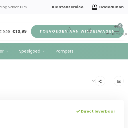
Klantenservice
Cadeaubon
dverzorging
Gratis verzending vanaf €75
0
€10,99
TOEVOEGEN AAN WINKELWAGEN
€19,99
er
Speelgoed
Pampers
Direct leverbaar