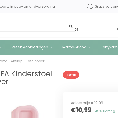
s tot €2500 kopersbescherming
Experts in baby en kin
l - Zachtroze - Antilop - Tafelcover
Week Aanbiedingen
Mama&Papa
Babykam
roze - Antilop - Tafelcover
KEA Kinderstoel
DUTSI
ver
Adviesprijs
€19,99
€10,99
45% Korting