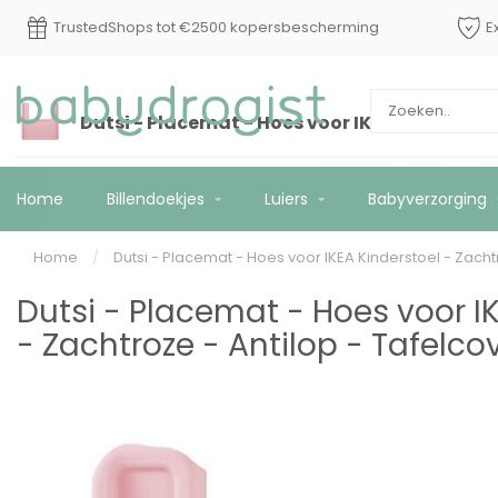
Op werkdagen voor 15:00 besteld? Vandaag
TrustedShop
*
verzonden!
Dutsi - Placemat - Hoes voor IKEA Kinderstoe
Home
Billendoekjes
Luiers
Babyverzorging
Home
/
Dutsi - Placemat - Hoes voor IKEA Kinderstoel - Zacht
Dutsi - Placemat - Hoes voor I
- Zachtroze - Antilop - Tafelco