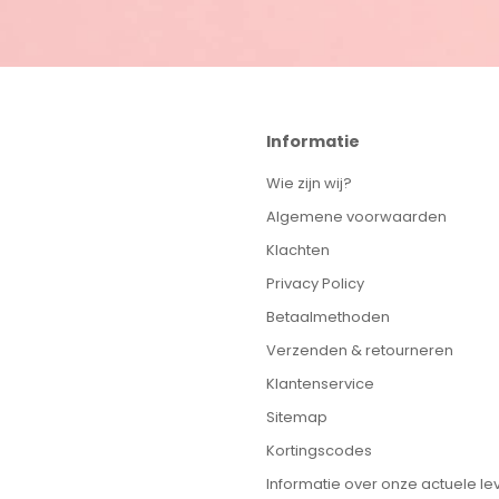
i Placemat Hoes de ideale keuze voor ouders die
ijkertijd een hygiënische en comfortabele
Informatie
a elke maaltijd? Dat is verleden tijd met de Dutsi
Wie zijn wij?
at is gemakkelijk schoon te maken, heeft een
, duurzaam en kleurvast materiaal. Bestel nu en
Algemene voorwaarden
jd!
Klachten
Privacy Policy
Betaalmethoden
eg de placemat op de zitting van de kinderstoel
zijkanten van de stoel zitten. De placemat blijft
Verzenden & retourneren
Klantenservice
Sitemap
s zijn gemaakt van 100% food grade siliconen
Kortingscodes
Informatie over onze actuele lev
de placemat met de hand wassen of in de