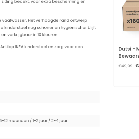
 zitting bedekt, voor extra bescherming en
de vaatwasser. Het verhoogde rand ontwerp
 kinderstoel nog schoner en hygiënischer blijft
n verkrijgbaar in 10 kleuren.
Antilop IKEA kinderstoel en zorg voor een
Dutsi -
Bewaarz
160 stuk
€
€49,99
borstvo
dubbele 
en steri
schrijfv
schenkt
-12 maanden / 1-2 jaar / 2-4 jaar