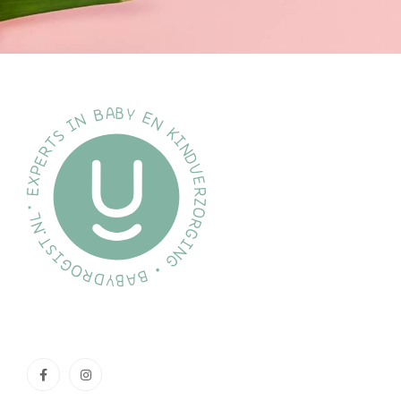
Met deze uitgebreide lijst van voordelen en kenmerken is de Duts
hun Ikea ANTILOP kinderstoel optimaal willen beschermen en tegel
eetervaring voor hun baby of peuter willen bieden.
Herken je dit?
Herken je de struggle van een vieze en onhygiënische kinderstoel n
siliconen placemat voor de IKEA ANTILOP kinderstoel! Onze placem
verhoogde rand om vlekken te voorkomen en is gemaakt van veilig
geniet van een schone en hygiënische kinderstoel voor elke maalti
Gebruiksinstructies
Gebruik onze Dutsi placemat op de ANTILOP kinderstoel van IKEA. L
en zorg ervoor dat de verhoogde randen aan de voorkant en aan de 
stevig op zijn plek zitten, zodat jouw kindje veilig kan eten.
Veelgestelde Vragen
Van welk materiaal is de placemat gemaakt? Onze placemat
materiaal, veilig en hygiënisch voor jouw kindje.
Kan ik de placemat in de vaatwasser reinigen? Ja, je kunt 