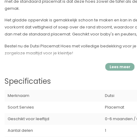
met de standaard placemat is dat deze hoes zowel de tafel als de
gemak.
Het gladde oppervlak is gemakkelijk schoon te maken en kan in 
voorkomt dat vettigheid of soep over de rand stroomt, waardoor de
dan met de standaard placemat. Geschikt voor baby's en peuters, e
Bestel nu de Dutsi Placemat Hoes met volledige bedekking voor je 
zorgeloze maaltijd voor je kleintje!
Voordelen:
✓
Eenvoudig schoon te maken
Specificaties
✓
Hygiënisch en veilig
✓
Perfecte maat voor de Ikea ANTILOP kinderstoel
✓
Handig om mee te nemen
Merknaam
Dutsi
✓
Hittebestendig en geschikt voor magnetron en vriezer
Soort Servies
Placemat
✓
Kleurvast en duurzaam
✓
BPA-vrij
Geschikt voor leeftijd
0-6 maanden / 6
✓
Verkrijgbaar in diverse kleuren
✓
Volledige bedekking van de kinderstoel
Aantal delen
1