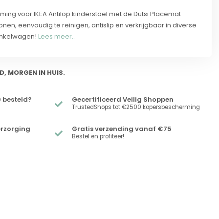
ing voor IKEA Antilop kinderstoel met de Dutsi Placemat
nen, eenvoudig te reinigen, antislip en verkrijgbaar in diverse
winkelwagen!
Lees meer..
D, MORGEN IN HUIS.
 besteld?
Gecertificeerd Veilig Shoppen
TrustedShops tot €2500 kopersbescherming
erzorging
Gratis verzending vanaf €75
Bestel en profiteer!