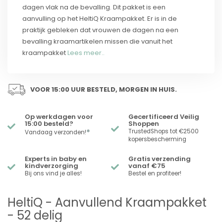
dagen vlak na de bevalling. Dit pakket is een
aanvulling op het HeltiQ Kraampakket. Er is in de
praktijk gebleken dat vrouwen de dagen na een
bevalling kraamartikelen missen die vanuit het
kraampakket
Lees meer..
VOOR 15:00 UUR BESTELD, MORGEN IN HUIS.
Op werkdagen voor
Gecertificeerd Veilig
15:00 besteld?
Shoppen
*
TrustedShops tot €2500
Vandaag verzonden!
kopersbescherming
Experts in baby en
Gratis verzending
kindverzorging
vanaf €75
Bij ons vind je alles!
Bestel en profiteer!
HeltiQ - Aanvullend Kraampakket
- 52 delig