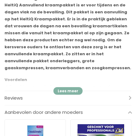
HeltiQ Aanvullend kraampakket is er voor tijdens en de
dagen vlak na de bevalling. Dit pakket is een aanvulling
op het HeltiQ Kraampakket. Er is in de praktijk gebleken
dat vrouwen de dagen na een bevalling kraamartikelen
missen die vanuit het kraampakket al op zijn gegaan. Ze
hebben deze producten echter nog wel nodig. Om de
kersverse ouders te ontlasten van deze zorg is er het
aanvullende kraampakket. Zo zitten er in het
aanvullende pakket onderleggers, grote
gaaskompressen, kraamverbanden en zoogkompressen.
Voordelen
✓
Op advies van verloskundige en kraamverzorgenden
✓
Ontzorgt tijdens en in de eerste dagen na de bevalling
Reviews
✓
Optimale zorg voor de moeder door de deskundige
Aanbevolen door andere moeders
Inhoud
10 x HeltiQ Gaaskompres Large 10 x 10 cm
30 x HeltiQ Zoogkompressen
12 x HeltiQ Kraamverband