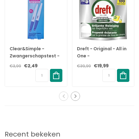
5 x HeltiQ Onderlegger
Clear&Simple -
Dreft - Original - All in
Zwangerschapstest -
One -
2 Stuks - 99%
Vaatwastabletten -
€2,49
€19,99
€3,99
€39,99
Accuraat
Citroen - 100 stuks
Recent bekeken