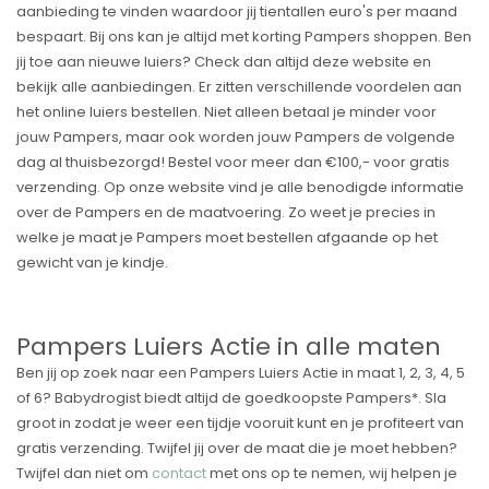
aanbieding te vinden waardoor jij tientallen euro's per maand
bespaart. Bij ons kan je altijd met korting Pampers shoppen. Ben
jij toe aan nieuwe luiers? Check dan altijd deze website en
bekijk alle aanbiedingen. Er zitten verschillende voordelen aan
het online luiers bestellen. Niet alleen betaal je minder voor
jouw Pampers, maar ook worden jouw Pampers de volgende
dag al thuisbezorgd! Bestel voor meer dan €100,- voor gratis
verzending. Op onze website vind je alle benodigde informatie
over de Pampers en de maatvoering. Zo weet je precies in
welke je maat je Pampers moet bestellen afgaande op het
gewicht van je kindje.
Pampers Luiers Actie in alle maten
Ben jij op zoek naar een Pampers Luiers Actie in maat 1, 2, 3, 4, 5
of 6? Babydrogist biedt altijd de goedkoopste Pampers*. Sla
groot in zodat je weer een tijdje vooruit kunt en je profiteert van
gratis verzending. Twijfel jij over de maat die je moet hebben?
Twijfel dan niet om
contact
met ons op te nemen, wij helpen je