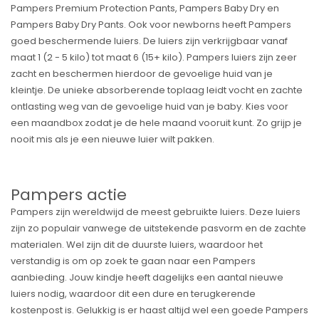
Pampers Premium Protection Pants, Pampers Baby Dry en
Pampers Baby Dry Pants. Ook voor newborns heeft Pampers
goed beschermende luiers. De luiers zijn verkrijgbaar vanaf
maat 1 (2 - 5 kilo) tot maat 6 (15+ kilo). Pampers luiers zijn zeer
zacht en beschermen hierdoor de gevoelige huid van je
kleintje. De unieke absorberende toplaag leidt vocht en zachte
ontlasting weg van de gevoelige huid van je baby. Kies voor
een maandbox zodat je de hele maand vooruit kunt. Zo grijp je
nooit mis als je een nieuwe luier wilt pakken.
Pampers actie
Pampers zijn wereldwijd de meest gebruikte luiers. Deze luiers
zijn zo populair vanwege de uitstekende pasvorm en de zachte
materialen. Wel zijn dit de duurste luiers, waardoor het
verstandig is om op zoek te gaan naar een Pampers
aanbieding. Jouw kindje heeft dagelijks een aantal nieuwe
luiers nodig, waardoor dit een dure en terugkerende
kostenpost is. Gelukkig is er haast altijd wel een goede Pampers