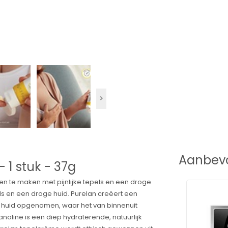
Aanbevo
- 1 stuk - 37g
n te maken met pijnlijke tepels en een droge
epels en een droge huid. Purelan creëert een
 huid opgenomen, waar het van binnenuit
anoline is een diep hydraterende, natuurlijk