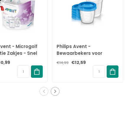
Avent - Microgolf
Philips Avent -
atie Zakjes - Snel
Bewaarbekers voor
eren - 5 stuks
moedermelk - 180ml - 5
10,99
€12,59
€14,99
stuks