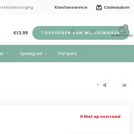
Klantenservice
Cadeaubon
en kindverzorging
Gratis verzending vanaf €75
0
€13,99
TOEVOEGEN AAN WINKELWAGEN
er
Speelgoed
Pampers
Niet op voorraad