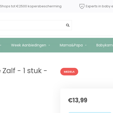
dShops tot €2500 kopersbescherming
Experts in baby 
- 37g
Week Aanbiedingen
Mama&Papa
Babykam
Zalf - 1 stuk -
MEDELA
€13,99