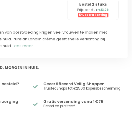
Bestel
2 stuks
Prijs per stuk:
€13,29
5% extra korting
en van borstvoeding krijgen veel vrouwen te maken met
e huid. Purelan Lanolin crème geeft snelle verlichting bij
e huid.
Lees meer..
D, MORGEN IN HUIS.
 besteld?
Gecertificeerd Veilig Shoppen
TrustedShops tot €2500 kopersbescherming
erzorging
Gratis verzending vanaf €75
Bestel en profiteer!