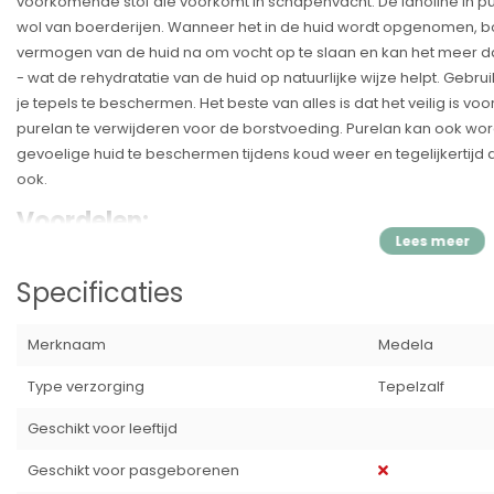
voorkomende stof die voorkomt in schapenvacht. De lanoline in p
wol van boerderijen. Wanneer het in de huid wordt opgenomen, boo
vermogen van de huid na om vocht op te slaan en kan het meer d
- wat de rehydratatie van de huid op natuurlijke wijze helpt. Gebrui
je tepels te beschermen. Het beste van alles is dat het veilig is v
purelan te verwijderen voor de borstvoeding. Purelan kan ook wo
gevoelige huid te beschermen tijdens koud weer en tegelijkertij
ook.
Voordelen:
✓ Eén enkel ingrediënt - geen additieven, conserveringsmiddelen
✓ Zacht en glad om aan te brengen.
Specificaties
✓ Snelle en effectieve verlichting van pijnlijke tepels.
✓ Hoeft niet verwijderd te worden voor de borstvoeding.
Merknaam
Medela
✓ Ultrazuivere lanoline van medische kwaliteit, getest volgens de
✓ Dermatologisch getest, hypoallergeen en veilig voor de gevoeli
Type verzorging
Tepelzalf
✓ Ethisch verkregen van mulesing-vrije boerderijen.
Geschikt voor leeftijd
Specificatie's:
Geschikt voor pasgeborenen
Merk:
Medela