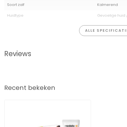
Soort:
Zalf
Soort zalf
Kalmerend
Inhoud:
1 stuk / 37 g
Huidtype
Gevoelige huid /
EAN:
7612367073073
ALLE SPECIFICAT
Reviews
Recent bekeken