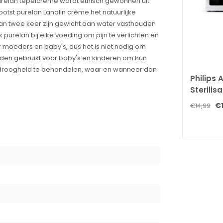
urelan tepelcrème wordt ethisch gewonnen uit
tst purelan Lanolin crème het natuurlijke
an twee keer zijn gewicht aan water vasthouden
k purelan bij elke voeding om pijn te verlichten en
oor moeders en baby's, dus het is niet nodig om
rden gebruikt voor baby's en kinderen om hun
d droogheid te behandelen, waar en wanneer dan
Philips 
Sterilis
Sterilis
€
€14,99
 of geurstoffen toegevoegd.
 hoogste veiligheidsnormen.
ge huid.