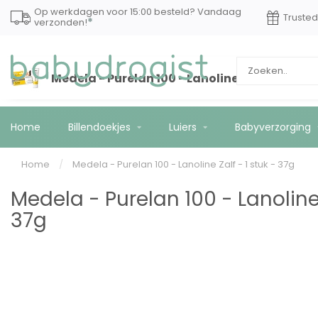
Op werkdagen voor 15:00 besteld? Vandaag
Truste
*
verzonden!
Medela - Purelan 100 - Lanoline Zalf - 1 stuk 
Home
Billendoekjes
Luiers
Babyverzorging
Home
/
Medela - Purelan 100 - Lanoline Zalf - 1 stuk - 37g
Medela - Purelan 100 - Lanoline 
37g