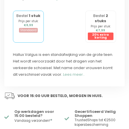
Bestel
1 stuk
Bestel
2
stuks
Prijs per stuk:
€9,99
Prijs per stuk:
Standaard
€7,99
20% extra
korting
Hallux Valgus is een standafwijking van de grote teen.
Het wordt veroorzaakt door het dragen van het
verkeerde schoeisel. Met name onder vrouwen komt
dit verschinsel vavak voor.
Lees meer..
VOOR 15:00 UUR BESTELD, MORGEN IN HUIS.
Op werkdagen voor
Gecertificeerd Veilig
15:00 besteld?
Shoppen
*
TrustedShops tot €2500
Vandaag verzonden!
kopersbescherming