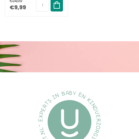
teenspreider veel milder en doet minder pijn bij het corrigeren
€24,99
stuks - Teenspreiders
€9,99
van de teen.
Daarnaast heeft de teenbeschermer een ingebouwde
teenspreider die de stand van de teen nog verder corrigeert,
dit wordt ook wel de bunionbeschermer wordt genoemd. Een
bunion is een geïrriteerde en/of gezwollen plek aan de basis
van de grote teen. De bunionbeschermer zorgt ervoor dat de
pijn op deze plek wordt verlicht wanneer u schoenen draagt die
op deze plek drukken.
Gebruik van de teenbeschermer
De teenbeschermer is flexibel en wasbaar en kan in iedere
vorm van schoeisel worden gebruikt. De beschermer wordt om
de teen geschoven. Zo voorkomt het verdere scheefgroei en
beshcermt het de knobbel tegen pijn. De teenbeschermer is
zowel links als rechts te gebruiken.
wanneer te gebruiken
De voorvoetsok is in tegenstelling tot sommige andere
teenspreiders ook heel goed 's nachts te gebruiken. Doordat