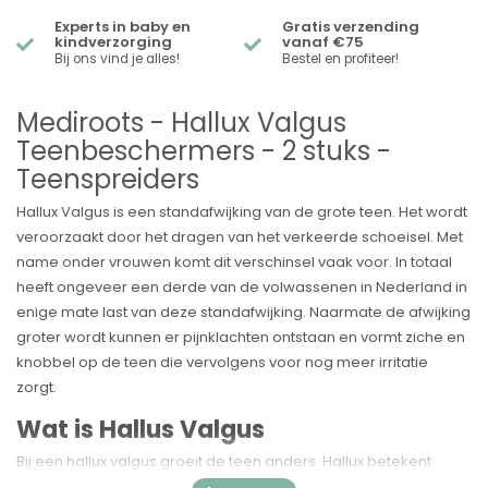
Experts in baby en
Gratis verzending
kindverzorging
vanaf €75
Bij ons vind je alles!
Bestel en profiteer!
Mediroots - Hallux Valgus
Teenbeschermers - 2 stuks -
Teenspreiders
Hallux Valgus is een standafwijking van de grote teen. Het wordt
veroorzaakt door het dragen van het verkeerde schoeisel. Met
name onder vrouwen komt dit verschinsel vaak voor. In totaal
heeft ongeveer een derde van de volwassenen in Nederland in
enige mate last van deze standafwijking. Naarmate de afwijking
groter wordt kunnen er pijnklachten ontstaan en vormt ziche en
knobbel op de teen die vervolgens voor nog meer irritatie
zorgt.
Wat is Hallus Valgus
Bij een hallux valgus groeit de teen anders. Hallux betekent
grote teen. Valgus betekent dat de teen scheef staat in de