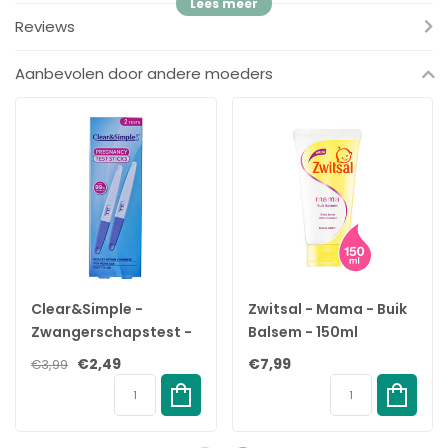
richting van de andere tenen. Daardoor ontstaat er een
Reviews
knobbel aan de grote teen.
Aanbevolen door andere moeders
Hallux valgus komt meer voor bij vrouwen dan bij mannen.
Clear&Simple -
Zwitsal - Mama - Buik
Zwangerschapstest -
Balsem - 150ml
2 Stuks - 99%
€2,49
€7,99
€3,99
Accuraat