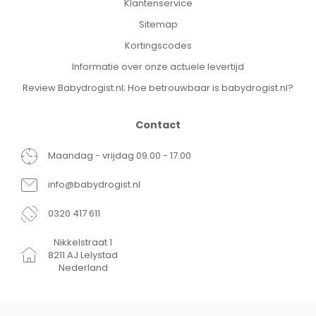
Klantenservice
Blaren
Sitemap
Drukpijn of frictie
Eeltvorming
Kortingscodes
Pees ontsteking
Informatie over onze actuele levertijd
Review Babydrogist.nl; Hoe betrouwbaar is babydrogist.nl?
Contact
Maandag - vrijdag 09.00 - 17.00
info@babydrogist.nl
0320 417 611
Nikkelstraat 1
8211 AJ Lelystad
Nederland