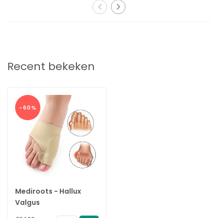
Klachten van hallux valgus
Een hallux valgus kan pijn doen als u schoenen aan heeft,
Recent bekeken
vooral aan de knobbel van de grote teen. Soms wordt de
hele voorvoet pijnlijk.
Het kan zijn dat uw grote teen de tweede teen ernaast
opzij duwt. De grote teen kan over de tweede teen heen
gaan liggen. Dan is het vaak lastig om goede schoenen
-60%
te vinden.
Misschien loopt u ook moeilijker door een hallux valgus.
Hallux valgus kan ervoor zorgen dat de tweede teen krom
gaat staan of uit de kom gaat.
Correctie van de teen
De Hallux Valgus teenbeschermer is ontworpen om een
scheefgroeiende teen tegen te gaan. De beschermer is
gemaakt van stefig elastisch stof die de teen op een milde
Mediroots - Hallux
maar stevige manier corrigeerd. In tegen stelling tot de andere
Valgus
teenbeschermers die metalen spalkjes gebruiken is deze
Teenbeschermers - 2