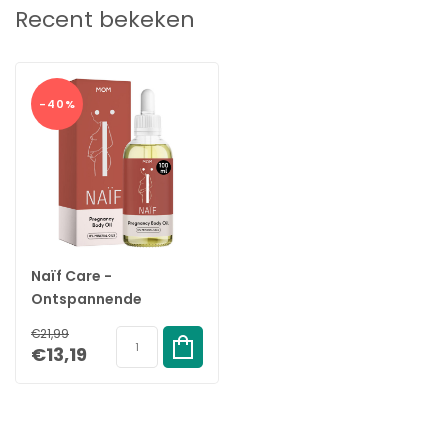
Recent bekeken
Specificaties:
Merk:
Naïf
Soort:
Ontspannende Zwangerschapsolie
Inhoud:
90ml
-40%
EAN:
8719325317855
Naïf Care -
Ontspannende
Zwangerschapsolie -
€21,99
90ml
€13,19