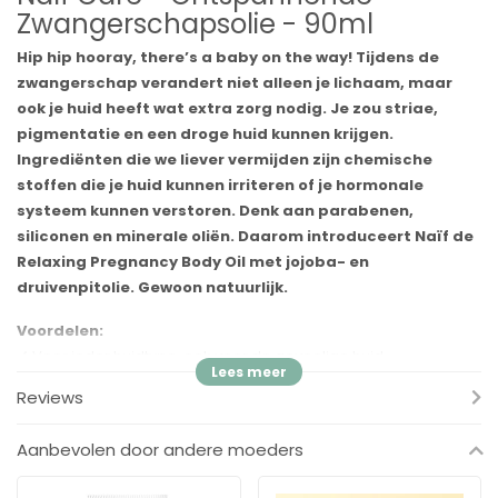
Zwangerschapsolie - 90ml
Hip hip hooray, there’s a baby on the way! Tijdens de
zwangerschap verandert niet alleen je lichaam, maar
ook je huid heeft wat extra zorg nodig. Je zou striae,
pigmentatie en een droge huid kunnen krijgen.
Ingrediënten die we liever vermijden zijn chemische
stoffen die je huid kunnen irriteren of je hormonale
systeem kunnen verstoren. Denk aan parabenen,
siliconen en minerale oliën. Daarom introduceert Naïf de
Relaxing Pregnancy Body Oil met jojoba- en
druivenpitolie. Gewoon natuurlijk.
Voordelen:
✓
Voor ieder huidtype, ook voor de gevoelige huid
✓
In een duurzame verpakking van suikerriet
Reviews
✓
Ontwikkeld en geproduceerd in Nederland
✓
100% vegan en oceaanvriendelijk
Aanbevolen door andere moeders
✓
Dermatologisch getest