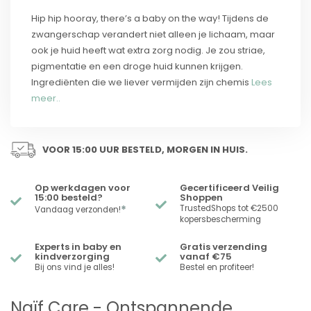
Hip hip hooray, there’s a baby on the way! Tijdens de
zwangerschap verandert niet alleen je lichaam, maar
ook je huid heeft wat extra zorg nodig. Je zou striae,
pigmentatie en een droge huid kunnen krijgen.
Ingrediënten die we liever vermijden zijn chemis
Lees
meer..
VOOR 15:00 UUR BESTELD, MORGEN IN HUIS.
Op werkdagen voor
Gecertificeerd Veilig
15:00 besteld?
Shoppen
*
TrustedShops tot €2500
Vandaag verzonden!
kopersbescherming
Experts in baby en
Gratis verzending
kindverzorging
vanaf €75
Bij ons vind je alles!
Bestel en profiteer!
Naïf Care - Ontspannende