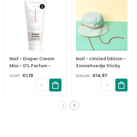
Gebruiksinformatie:
Breng twee tot drie keer per dag met lichte ronde bewegingen
aan op de buik, de billen, de dijen en de borsten. Vermijd
oogcontact
Extra Tip
Een zware buik. Een zere rug. Je lichaam kan zeker wat extra
liefde gebruiken. Vraag je partner of een vriend om een
maternal massage at home! Wat dacht je van een
Naif - Diaper Cream
Naif - Limited Edition -
rugmassage? Ga rechtop zitten of ga op je zij liggen en vraag je
Mini - 0% Parfum -
Zonnehoedje Sticky
partner om met beide handen over je rug op en neer te
15ml
Lemon x Naïf
€1,19
€14,97
€1,99
€24,95
bewegen. Masseer je buik niet! Wrijf het in plaats daarvan
zachtjes in met de lichaamsolie.
Ingrediënten:
Helianthus Annuus (Sunflower) Seed Oil,Oryza Sativa (Rice) Bran
Oil, Vitis Vinifera (Grape) SeedOil, Parfum/Fragrance,
Hydrogenated Coconut Oil,Simmondsia Chinensis (Jojoba)
Seed Oil, Squalane,Sesamum Indicum (Sesame) Seed Oil,
Argania SpinosaKernel Oil, Tocopherol.