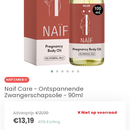
NAÏF CARE B.V.
Naïf Care - Ontspannende
Zwangerschapsolie - 90ml
Niet op voorraad
Adviesprijs
€21,99
€13,19
40% Korting