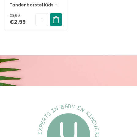
Tandenborstel Kids -
vanaf 5 jaar
€3,99
€2,99