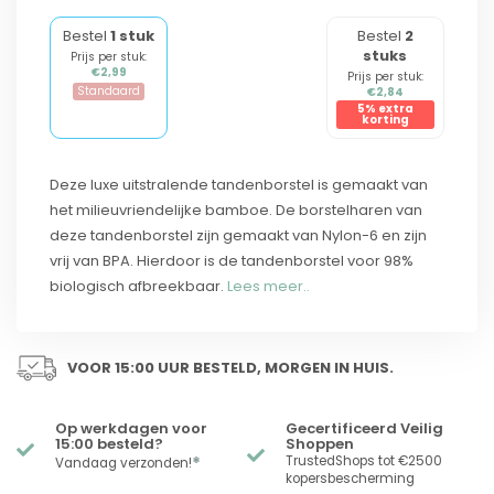
Bestel
1 stuk
Bestel
2
stuks
Prijs per stuk:
€2,99
Prijs per stuk:
Standaard
€2,84
5% extra
korting
Deze luxe uitstralende tandenborstel is gemaakt van
het milieuvriendelijke bamboe. De borstelharen van
deze tandenborstel zijn gemaakt van Nylon-6 en zijn
vrij van BPA. Hierdoor is de tandenborstel voor 98%
biologisch afbreekbaar.
Lees meer..
VOOR 15:00 UUR BESTELD, MORGEN IN HUIS.
Op werkdagen voor
Gecertificeerd Veilig
15:00 besteld?
Shoppen
*
TrustedShops tot €2500
Vandaag verzonden!
kopersbescherming