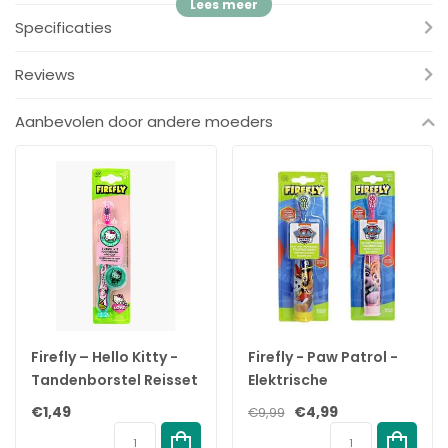
✓
Speciale kindertandenborstel
Specificaties
Specificatie's:
Reviews
Merk:
Nextbrush
Productsoort:
Bamboe tandenborstel kids
Aanbevolen door andere moeders
Inhoud:
1 stuk
EAN:
8719689214135
Firefly – Hello Kitty -
Firefly - Paw Patrol -
Tandenborstel Reisset
Elektrische
– 3+ jaar
Kindertandenborstel
€1,49
€4,99
€9,99