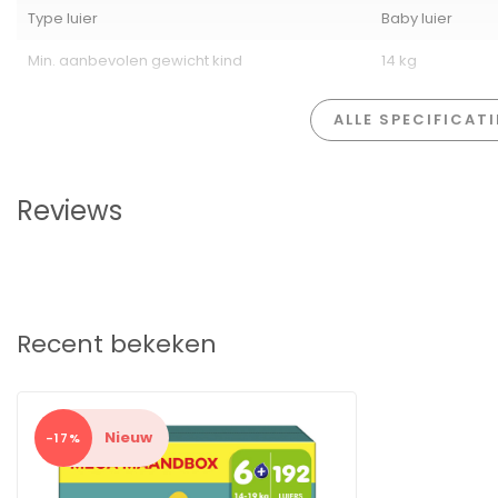
Kies voor de
Pampers Baby-Dry Maat 6+ Mega Maandbox
en 
Type luier
Baby luier
comfort dat het verdient – zowel overdag als 's nachts.
Min. aanbevolen gewicht kind
14 kg
ALLE SPECIFICAT
Reviews
Recent bekeken
Nieuw
-17%