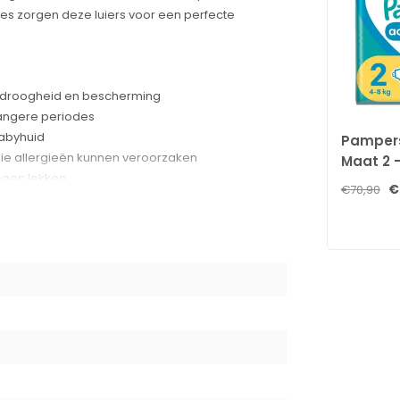
es zorgen deze luiers voor een perfecte
 droogheid en bescherming
 langere periodes
babyhuid
Pampers
e allergieën kunnen veroorzaken
Maat 2 
egen lekken
Stuks -
€
€70,90
jke stoffen
ra absorptie nodig hebben
fumvrij, OEKO-TEX gecertificeerd