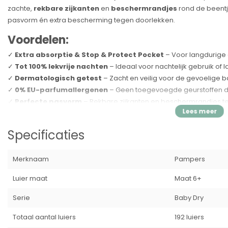
zachte,
rekbare zijkanten
en
beschermrandjes
rond de beentj
pasvorm én extra bescherming tegen doorlekken.
Voordelen:
✓
Extra absorptie & Stop & Protect Pocket
– Voor langdurige
✓
Tot 100% lekvrije nachten
– Ideaal voor nachtelijk gebruik of
✓
Dermatologisch getest
– Zacht en veilig voor de gevoelige 
✓
0% EU-parfumallergenen
– Geen toegevoegde geurstoffen di
✓
Perfecte pasvorm
– Rekbare zijkanten en beschermrandjes t
✓
OEKO-TEX Standard 100 gecertificeerd
– Getest op schadeli
Specificaties:
Specificaties
Merk:
Pampers
Type:
Baby-Dry
Merknaam
Pampers
Maat:
6+
Luier maat
Maat 6+
Inhoud:
192 luiers (Mega Maandbox)
Gewichtsklasse:
Voor kindjes die maat 6 dragen maar ext
Serie
Baby Dry
Barcode:
8721022207162
Kenmerken:
Extra bescherming, dermatologisch getest, par
Totaal aantal luiers
192 luiers