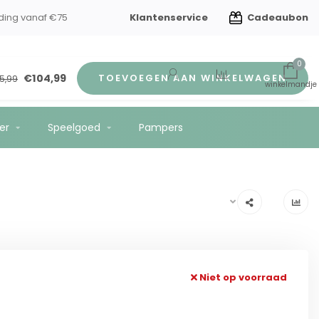
Klantenservice
Cadeaubon
ding vanaf €75
0
€104,99
TOEVOEGEN AAN WINKELWAGEN
5,99
er
Speelgoed
Pampers
Niet op voorraad