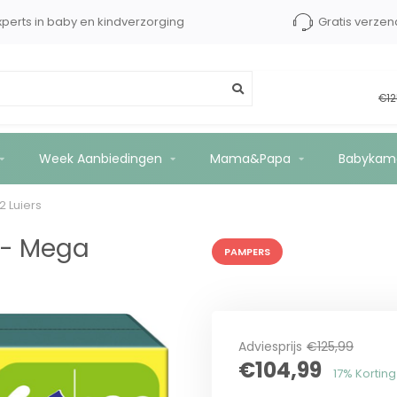
xperts in baby en kindverzorging
Gratis verzen
ox - 192 Luiers
€12
Week Aanbiedingen
Mama&Papa
Babykam
 Luiers
 - Mega
PAMPERS
Adviesprijs
€125,99
€104,99
17% Korting