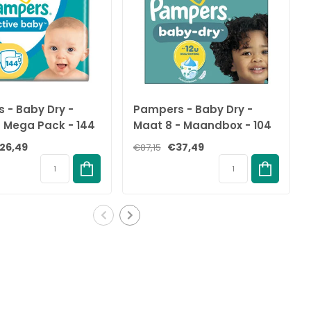
 - Baby Dry -
Pampers - Baby Dry -
- Mega Pack - 144
Maat 8 - Maandbox - 104
 4-8 KG
Stuks - 17+ KG
26,49
€37,49
€87,15