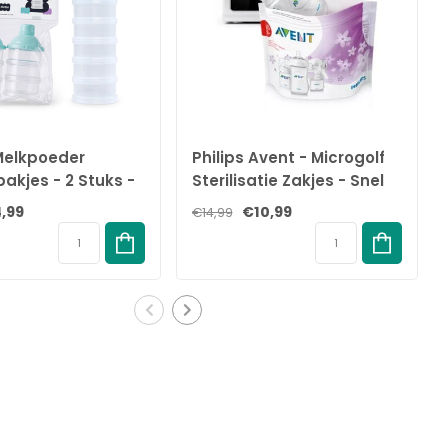
 Melkpoeder
Philips Avent - Microgolf
akjes - 2 Stuks -
Sterilisatie Zakjes - Snel
der Toren met
Steriliseren - 5 stuks
,99
€10,99
€14,99
it - BPA-vrij -
der
oosjes -
aar