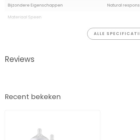
Bijzondere Eigenschappen
Natural respon
Serie:
Natural Response
Typenummer:
SCD837/12
Materiaal Speen
EAN / Barcode:
8710103990680
Leeftijd:
Vanaf geboorte
ALLE SPECIFICAT
Materiaal speen:
Siliconen (BPA-vrij)
Compatibel met:
Alle Philips Avent Natural Response acce
Reviews
Recent bekeken