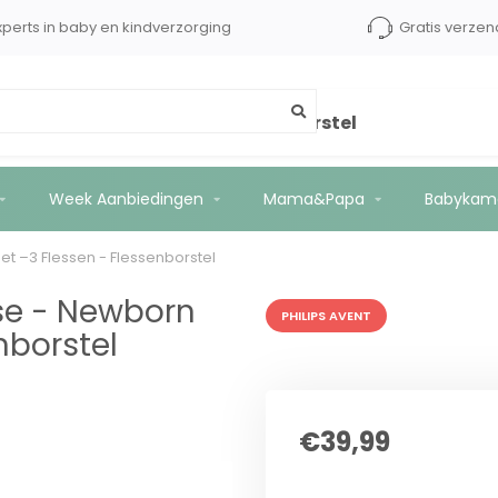
xperts in baby en kindverzorging
Gratis verzen
Cadeauset –3 Flessen - Flessenborstel
Week Aanbiedingen
Mama&Papa
Babykam
t –3 Flessen - Flessenborstel
nse - Newborn
PHILIPS AVENT
nborstel
€39,99