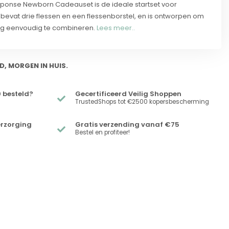
esponse Newborn Cadeauset is de ideale startset voor
bevat drie flessen en een flessenborstel, en is ontworpen om
ng eenvoudig te combineren.
Lees meer..
D, MORGEN IN HUIS.
 besteld?
Gecertificeerd Veilig Shoppen
TrustedShops tot €2500 kopersbescherming
erzorging
Gratis verzending vanaf €75
Bestel en profiteer!