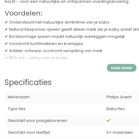
borst – voor een natuurlijke en ontspannen voedingservaring.
Voordelen:
✔ Ondersteunt het natuurlijke drinkritme van je baby
✔ Natural Response-speen geeft alleen melk als je baby actief dri
✔ Borstvormige speen maakt natuurlijk aanleggen mogelijk
✔ Voorkomt luchtinslikken en krampjes
✔ Antilek-ontwerp voorkomt verspilling van melk
✔ BPA-vrij – veilig voor je kindje
✔ Compatibel met het hele Philips Avent-assortiment
✔ Makkelijk schoon te maken en in elkaar te zetten
✔ Inclusief flessenborstel voor hygiënische reiniging
Specificaties
Inhoud van de set:
Merknaam
Philips Avent
1x Philips Avent Natural Response babyfles 125 ml
1x Philips Avent Natural Response babyfles 260 ml
Type fles
Baby fles
1x Philips Avent Natural Response babyfles 330 ml
1x Flessenborstel
Geschikt voor pasgeborenen
Specificaties:
Geschikt voor leeftijd
0+ maanden
Merk:
Philips Avent