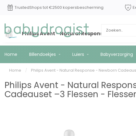
TrustedShops tot €2500 kopersbescherming
E
Philips Avent - Natural Response - Newborn 
Home
Billendoekjes
Luiers
Babyverzorging
Home
/
Philips Avent - Natural Response - Newborn Cadeause
Philips Avent - Natural Respo
Cadeauset –3 Flessen - Flesse