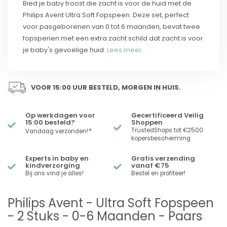
Bied je baby troost die zacht is voor de huid met de
Philips Avent Ultra Soft Fopspeen. Deze set, perfect
voor pasgeborenen van 0 tot 6 maanden, bevat twee
fopspenen met een extra zacht schild dat zacht is voor
je baby's gevoelige huid.
Lees meer..
VOOR 15:00 UUR BESTELD, MORGEN IN HUIS.
Op werkdagen voor
Gecertificeerd Veilig
15:00 besteld?
Shoppen
*
TrustedShops tot €2500
Vandaag verzonden!
kopersbescherming
Experts in baby en
Gratis verzending
kindverzorging
vanaf €75
Bij ons vind je alles!
Bestel en profiteer!
Philips Avent - Ultra Soft Fopspeen
- 2 Stuks - 0-6 Maanden - Paars