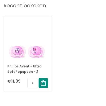
EAN Code:
8710103804079
Recent bekeken
Philips Avent - Ultra
Soft Fopspeen - 2
Stuks - 0-6 Maanden -
€11,39
Paars