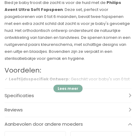
Bied je baby troost die zacht is voor de huid met de
Philips
Avent Ultra Soft Fopspeen
. Deze set, perfect voor
pasgeborenen van 0 tot 6 maanden, bevat twee fopspenen
met een extra zacht schild dat zacht is voor je baby's gevoelige
huid. Het orthodontisch ontwerp ondersteunt de natuurlijke
ontwikkeling van tanden en tandvlees. De spenen komen in een
rustgevend paars kleurenschema, met schattige designs van
een uiltje en blaadjes. Bovendien zijn ze verpakt in een
sterilisatiebakje voor gemak en hygiëne.
Voordelen:
✓
Leeftijdsspecifiek Ontwerp:
Geschikt voor baby's van 0 tot
6 maanden, met kenmerken die voldoen aan hun
ontwikkelingsbehoeften.
Specificaties
✓
Extra Zacht Schild:
Voorkomt irritatie en is zacht voor de
Reviews
gevoelige huid van je baby.
✓
Orthodontisch Verantwoord:
Helpt bij de natuurlijke
Aanbevolen door andere moeders
ontwikkeling van baby's tanden en tandvlees.