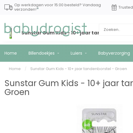
Op werkdagen voor 15:00 besteld? Vandaag
Truste
*
verzonden!
Sunstar Gum Kids - 10+ jaar tandenborstel -
Home
Billendoekjes
Luiers
Babyverzorging
Home
/
Sunstar Gum Kids - 10+ jaar tandenborstel - Groen
Sunstar Gum Kids - 10+ jaar ta
Groen