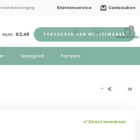
Klantenservice
Cadeaubon
en kindverzorging
Gratis verzending vanaf €75
0
€3,49
TOEVOEGEN AAN WINKELWAGEN
€3,99
er
Speelgoed
Pampers
Direct leverbaar