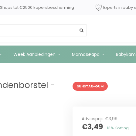
dShops tot €2500 kopersbescherming
Experts in baby 
 Groen
Week Aanbiedingen
Mama&Papa
Babykam
ndenborstel -
SUNSTAR-GUM
Adviesprijs
€3,99
€3,49
13% Korting