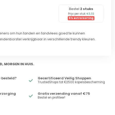
Bestel
2 stuks
Prijs per stuk:
€3,32
5% extra korting
ieners om hun tanden en tandvlees goed te kunnen
andenborstel verkrijgbaar in verschillende trendy kleuren.
D, MORGEN IN HUIS.
 besteld?
Gecertificeerd Veilig Shoppen
TrustedShops tot €2500 kopersbescherming
erzorging
Gratis verzending vanaf €75
Bestel en profiteer!