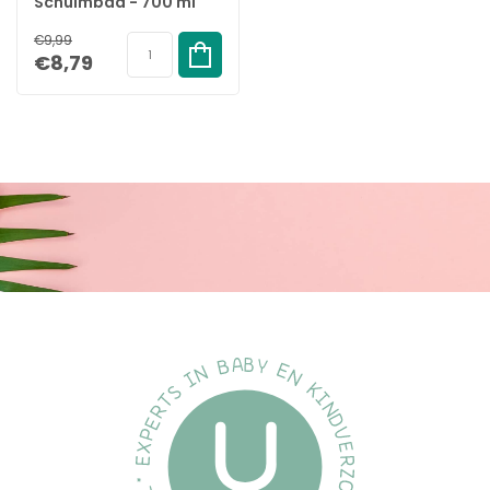
Schuimbad - 700 ml
€9,99
€8,79