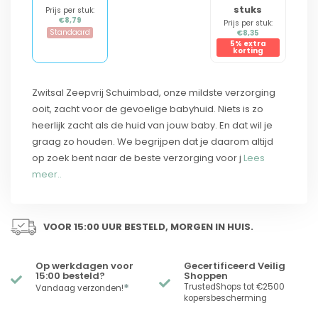
stuks
Prijs per stuk:
€8,79
Prijs per stuk:
Standaard
€8,35
5% extra
korting
Zwitsal Zeepvrij Schuimbad, onze mildste verzorging
ooit, zacht voor de gevoelige babyhuid. Niets is zo
heerlijk zacht als de huid van jouw baby. En dat wil je
graag zo houden. We begrijpen dat je daarom altijd
op zoek bent naar de beste verzorging voor j
Lees
meer..
VOOR 15:00 UUR BESTELD, MORGEN IN HUIS.
Op werkdagen voor
Gecertificeerd Veilig
15:00 besteld?
Shoppen
*
TrustedShops tot €2500
Vandaag verzonden!
kopersbescherming