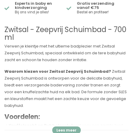
Experts in baby en
Gratis verzending
kindverzorging
vanaf €75
Bij ons vind je alles!
Bestel en profiteer!
Zwitsal - Zeepvrij Schuimbad - 700
ml
Verwen je kleintje met het ultieme badplezier met Zwitsal
Zeepvrij Schuimbad, speciaal ontwikkeld om de tere babyhuid
zacht en schoon te houden zonder irritatie.
Waarom kiezen voor Zwitsal Zeepvrij Schuimbad?
Zwitsal
Zeepvrij Schuimbad is ontworpen voor de delicate babyhuid,
biedt een verzorgende badervaring zonder tranen en zorgt
voor een knuffelzachte huid na elk bad. De formule zonder SLES
en kleurstoffen maakt het een zachte keuze voor de gevoelige
babyhuid.
Voordelen:
✓
Knuffelzacht en Bubbelpret:
Zorgt voor een zachte huid
en maakt badtijd leuk met veel bubbels.