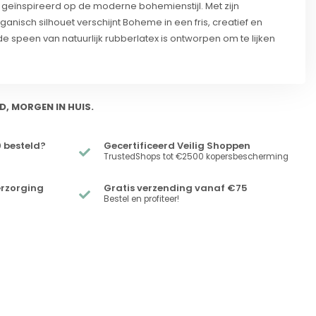
eïnspireerd op de moderne bohemienstijl. Met zijn
ganisch silhouet verschijnt Boheme in een fris, creatief en
e speen van natuurlijk rubberlatex is ontworpen om te lijken
D, MORGEN IN HUIS.
 besteld?
Gecertificeerd Veilig Shoppen
TrustedShops tot €2500 kopersbescherming
erzorging
Gratis verzending vanaf €75
Bestel en profiteer!