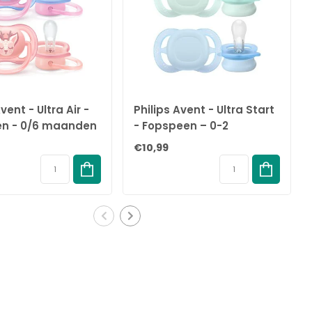
vent - Ultra Air -
Philips Avent - Ultra Start
n - 0/6 maanden
- Fopspeen – 0-2
s - SCF085/02
maanden – Groen/Blauw
€10,99
- 2 stuks