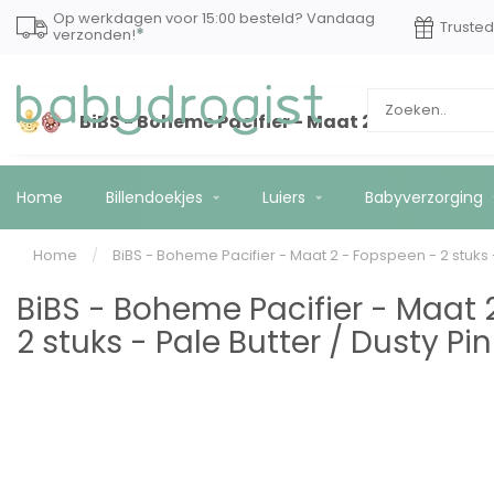
Op werkdagen voor 15:00 besteld? Vandaag
Truste
*
verzonden!
BiBS - Boheme Pacifier - Maat 2 - Fopspeen - 
Home
Billendoekjes
Luiers
Babyverzorging
Home
/
BiBS - Boheme Pacifier - Maat 2 - Fopspeen - 2 stuks -
BiBS - Boheme Pacifier - Maat 
2 stuks - Pale Butter / Dusty Pin