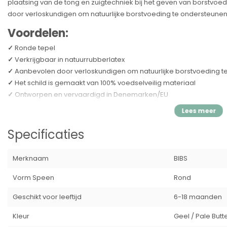
plaatsing van de tong en zuigtechniek bij het geven van borstv
door verloskundigen om natuurlijke borstvoeding te ondersteunen
Voordelen:
✓
Ronde tepel
✓
Verkrijgbaar in natuurrubberlatex
✓
Aanbevolen door verloskundigen om natuurlijke borstvoeding 
✓
Het schild is gemaakt van 100% voedselveilig materiaal
✓
Ontworpen en vervaardigd in Denemarken/EU
Speen:
De ronde tepel bevordert een vergelijkbare tongplaatsing en zuig
Specificaties
aangezien de ronde vorm de zijkanten van de tong toestaat om o
als tijdens het geven van borstvoeding.
Merknaam
BIBS
De tepel is voorzien van een ventiel, waardoor lucht kan ontsnapp
waardoor de tepel wordt afgeplat om zich op natuurlijke wijze t
Vorm Speen
Rond
De speen is gemaakt van natuurlijk rubberlatex. Omdat natuurrubber
Geschikt voor leeftijd
6-18 maanden
kleurvariaties optreden.
Schild:
Kleur
Geel / Pale Butt