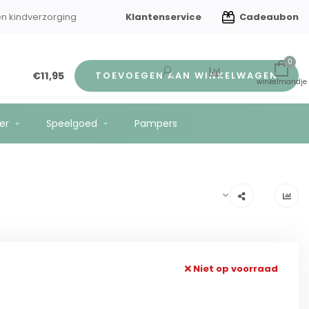
Klantenservice
Cadeaubon
en kindverzorging
Gratis verzending vanaf €75
0
€11,95
TOEVOEGEN AAN WINKELWAGEN
er
Speelgoed
Pampers
Niet op voorraad