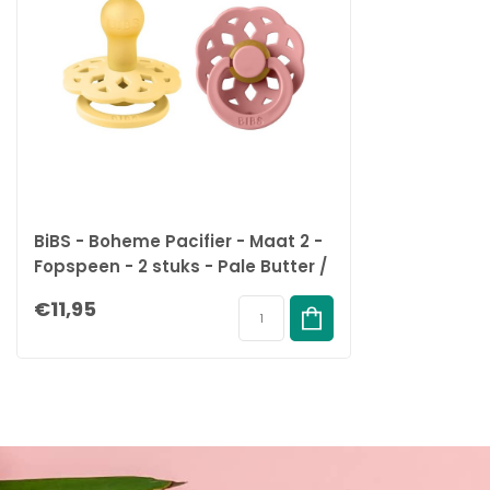
Volledig vrij van BPA, PVC en ftalaten.
De speen is gemaakt van natuurlijk rubberlatex.
Omdat natuurrubberlatex een natuurlijk materiaal is, kunnen er kle
Specificatie's:
Merk:
BiBS
Soort:
Fopspeen
Inhoud:
2 stuks
EAN:
5713795249206
BiBS - Boheme Pacifier - Maat 2 -
Fopspeen - 2 stuks - Pale Butter /
Dusty Pink
€11,95