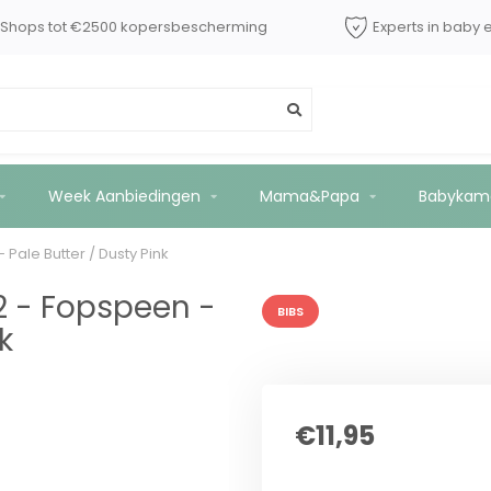
dShops tot €2500 kopersbescherming
Experts in baby 
2 stuks - Pale Butter / Dusty Pink
Week Aanbiedingen
Mama&Papa
Babykam
 Pale Butter / Dusty Pink
2 - Fopspeen -
BIBS
k
€11,95