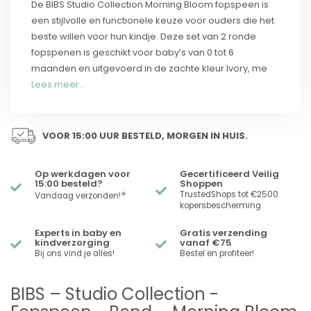
De BIBS Studio Collection Morning Bloom fopspeen is
een stijlvolle en functionele keuze voor ouders die het
beste willen voor hun kindje. Deze set van 2 ronde
fopspenen is geschikt voor baby’s van 0 tot 6
maanden en uitgevoerd in de zachte kleur Ivory, me
Lees meer..
VOOR 15:00 UUR BESTELD, MORGEN IN HUIS.
Op werkdagen voor
Gecertificeerd Veilig
15:00 besteld?
Shoppen
*
TrustedShops tot €2500
Vandaag verzonden!
kopersbescherming
Experts in baby en
Gratis verzending
kindverzorging
vanaf €75
Bij ons vind je alles!
Bestel en profiteer!
BIBS – Studio Collection -