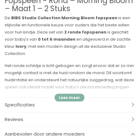
Fopspeen - Rond – Morning Bloom
– Maat 1 – 2 Stuks
De
BIBS Studio Collection Morning Bloom fopspeen
is een
stijlvolle en functionele keuze voor ouders die het beste willen
voor hun kindje. Deze set van
2 ronde fopspenen
is geschikt
voor baby’s van
0 tot 6 maanden
en uitgevoerd in de zachte
kleur
Ivory
, met een modern design uit de exclusieve Studio
Collection.
Het ronde schildje is licht gebogen en zorgt ervoor dat er zo min
mogelijk contact is met de huid rondom de mond. Dit voorkomt
huidirritatie en ondersteunt het natuurlijke zuiggedrag, wat deze
speen ook ideaal maakt voor baby’s die borstvoeding krijgen.
Het speengedeelte is gemaakt van
100% natuurlijk rubber
en
voelt zacht en comfortabel aan.
Specificaties
Voordelen:
Reviews
✓ Ronde speenvorm – ondersteunt het natuurlijke zuigreflex van
je baby
Aanbevolen door andere moeders
✓ Afbuigend licht schildje – voorkomt irritatie aan de huid rond