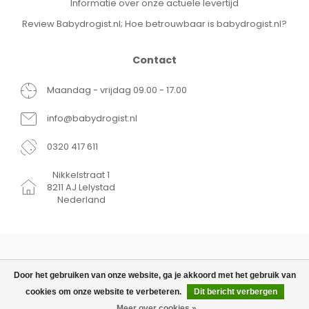
Informatie over onze actuele levertijd
Review Babydrogist.nl; Hoe betrouwbaar is babydrogist.nl?
Contact
Maandag - vrijdag 09.00 - 17.00
info@babydrogist.nl
0320 417 611
Nikkelstraat 1
8211 AJ Lelystad
Nederland
Door het gebruiken van onze website, ga je akkoord met het gebruik van
cookies om onze website te verbeteren.
Dit bericht verbergen
© Copyright 2026 Babydrogist.nl
€11,95
TOEVOEGEN AAN WINKELWAGEN
Meer over cookies »