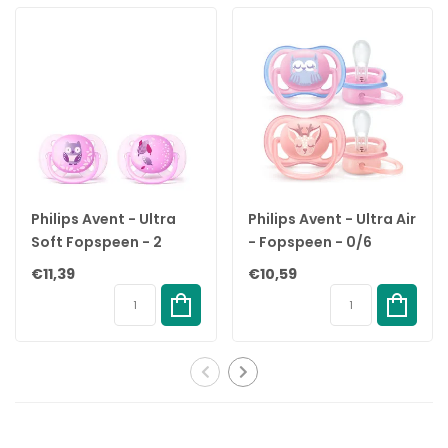
de mond
✓ 100% natuurlijk rubber – veilig, flexibel en zacht
✓ Schildje van lichtgewicht polypropyleen (PP)
✓ BPA- en PVC-vrij – vrij van schadelijke stoffen
✓ Voor gebruik te steriliseren in kokend water
✓ Modern ontwerp – onderdeel van de Studio Collection
✓ Voldoet aan de Europese veiligheidsnorm
✓ Wordt geleverd in een set van 2 stuks
Specificaties:
Philips Avent - Ultra
Philips Avent - Ultra Air
Soft Fopspeen - 2
- Fopspeen - 0/6
Merk: BIBS
Stuks - 0-6 Maanden -
maanden - 2 stuks -
€11,39
€10,59
Producttype: Fopspeen
Paars
SCF085/02
Vorm: Rond
Collectie: Studio Collection – Morning Bloom
Kleur: Ivory
Leeftijd: 0–6 maanden (Maat 1)
Speengedeelte: 100% natuurlijk rubber
Schildje: Polypropyleen (PP)
Vrij van: BPA, PVC en andere schadelijke stoffen