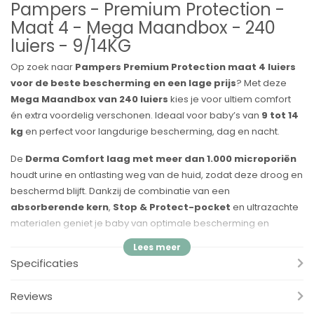
Pampers - Premium Protection -
Maat 4 - Mega Maandbox - 240
luiers - 9/14KG
Op zoek naar
Pampers Premium Protection maat 4 luiers
voor de beste bescherming en een lage prijs
? Met deze
Mega Maandbox van 240 luiers
kies je voor ultiem comfort
én extra voordelig verschonen. Ideaal voor baby’s van
9 tot 14
kg
en perfect voor langdurige bescherming, dag en nacht.
De
Derma Comfort laag met meer dan 1.000 microporiën
houdt urine en ontlasting weg van de huid, zodat deze droog en
beschermd blijft. Dankzij de combinatie van een
absorberende kern
,
Stop & Protect-pocket
en ultrazachte
materialen geniet je baby van optimale bescherming en
comfort.
Voordelen:
Specificaties
✔
Derma Comfort laag met microporiën
– houdt vocht en
Reviews
ontlasting weg van de huid