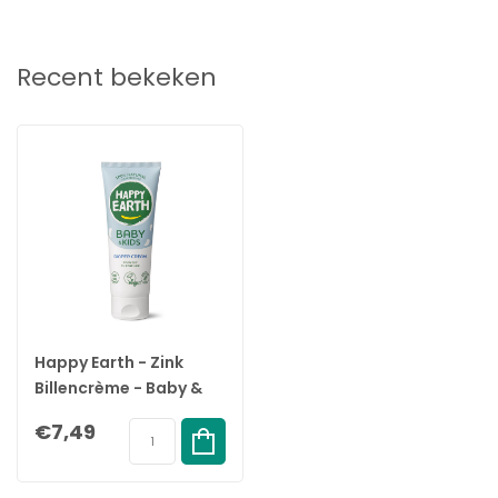
produceren al onze producten lokaal in Nederland met groene
energie.
Recent bekeken
Happy Earth - Zink
Billencrème - Baby &
Kids - 75ML
€7,49