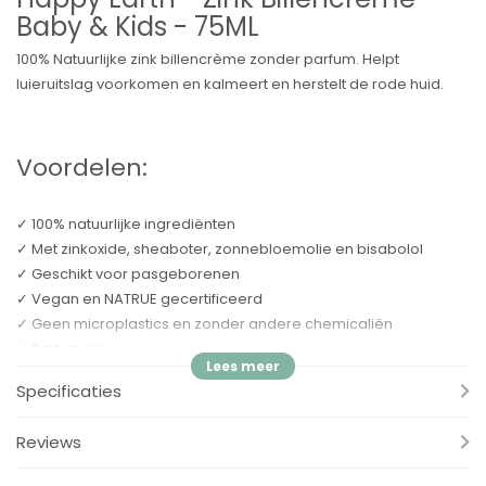
Baby & Kids - 75ML
100% Natuurlijke zink billencrème zonder parfum. Helpt
luieruitslag voorkomen en kalmeert en herstelt de rode huid.
Voordelen:
✓ 100% natuurlijke ingrediënten
✓ Met zinkoxide, sheaboter, zonnebloemolie en bisabolol
✓ Geschikt voor pasgeborenen
✓ Vegan en NATRUE gecertificeerd
✓ Geen microplastics en zonder andere chemicaliën
✓ Parfumvrij
✓ Tube gemaakt van suikerriet
Specificaties
✓ Geproduceerd in NL met groene energie
Reviews
Happy Earth Zink Billencrème zonder parfum bestaat alleen uit
100% natuurlijke