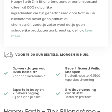
Happy Earth Zink Billencrème zonder parfum bestaat
alleen uit 100% natuurlijke
ingrediënten die zijn gecertificeerd door Natrue. De
billencrème bevat geen parfum of
chemicaliën, zodat je zeker weet dat je geen
schadelijke producten aanbrengt op de huid
Lees
meer..
VOOR 15:00 UUR BESTELD, MORGEN IN HUIS.
Op werkdagen voor
Gecertificeerd Veilig
15:00 besteld?
Shoppen
*
TrustedShops tot €2500
Vandaag verzonden!
kopersbescherming
Experts in baby en
Gratis verzending
kindverzorging
vanaf €75
Bij ons vind je alles!
Bestel en profiteer!
Happy Earth - Zink Billencrème -